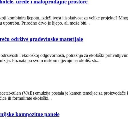
otele, urede i maloprodajne prostore
koji kombinira ljepotu, izdržljivost i isplativost za velike projekte? Mno
 upotrebu. Prirodno drvo je lijepo, ali može biti...
eću održive građevinske materijale
drživosti i ekološkoj odgovornosti, potražnja za ekološki prihvatljivim
mulzija. Poznata po svom niskom utjecaju na okoliš, str...
l acetat-etilen (VAE) emulzija postala je kamen temeljac za proizvođače 
ice ili formulirate ekološki...
inijske kompozitne panele