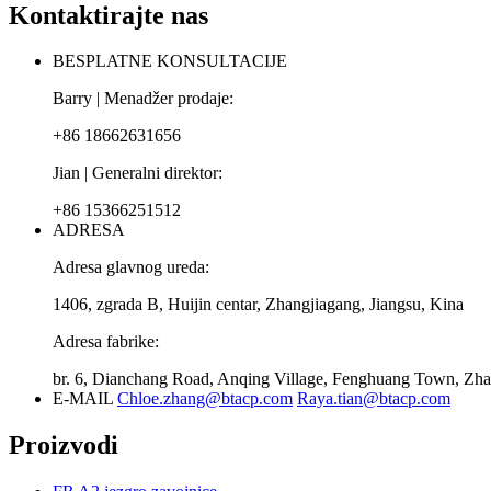
Kontaktirajte nas
BESPLATNE KONSULTACIJE
Barry | Menadžer prodaje:
+86 18662631656
Jian | Generalni direktor:
+86 15366251512
ADRESA
Adresa glavnog ureda:
1406, zgrada B, Huijin centar, Zhangjiagang, Jiangsu, Kina
Adresa fabrike:
br. 6, Dianchang Road, Anqing Village, Fenghuang Town, Zhan
E-MAIL
Chloe.zhang@btacp.com
Raya.tian@btacp.com
Proizvodi