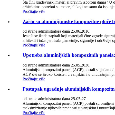
Šta čini građevinski materijal pravim izborom danas? U da
arhitektima potrebni su materijali koji ne samo da ispunja
Pročitajte više
Zašto su aluminijumske kompozitne ploče b
od strane administratora dana 25.06.2016.
Jeste li se ikada zapitali koji materijali čine zgrade sigurn
arhitekti i inženjeri traže pametnije, sigurnije i održivije
Pročitajte više
Upotreba aluminijskih kompozitnih panela:
od strane administratora dana 25.05.2030.
Aluminijski kompozitni paneli (ACP) postali su jedan od naj
ACP-ovi se široko koriste i u vanjskim i u unutrašnjim pr
Pročitajte više
Postupak ugradnje aluminijskih kompozitni
od strane administratora dana 25-05-27
Aluminijski kompozitni paneli (ACP) postali su omiljeni ma
maksimiziranje njihovih prednosti u vanjskim i unutraš
Pročitajte više