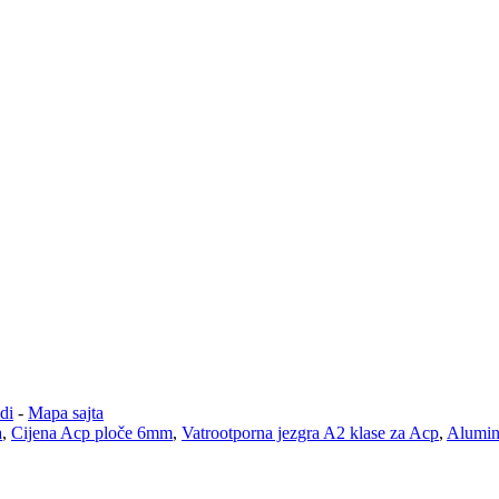
di
-
Mapa sajta
a
,
Cijena Acp ploče 6mm
,
Vatrootporna jezgra A2 klase za Acp
,
Alumini