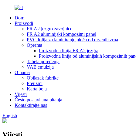
Dom
Proizvodi
FR A2 jezgro zavojnice
FR A2 aluminijski kompozitni panel
PVC folija za laminiranje ploča od drvenih zrna
Oprema
Proizvodna linija FR A2 jezgra
Proizvodna linija od aluminijskih kompozitnih pa
Tabela poređenja
VAE emulzija
O nama
Obilazak fabrike
Preuzmi
Karta boja
Vijesti
Često postavljana pitanja
Kontaktirajte nas
English
Vijesti