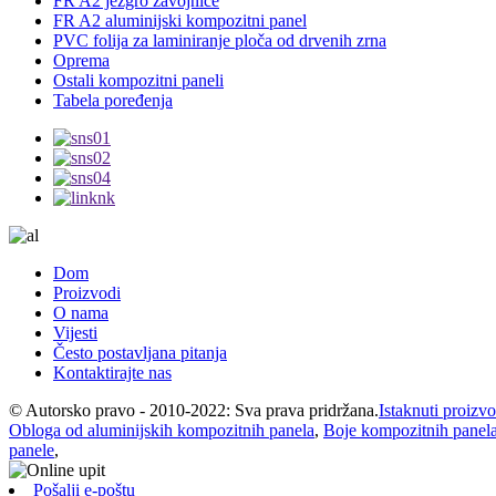
FR A2 jezgro zavojnice
FR A2 aluminijski kompozitni panel
PVC folija za laminiranje ploča od drvenih zrna
Oprema
Ostali kompozitni paneli
Tabela poređenja
Dom
Proizvodi
O nama
Vijesti
Često postavljana pitanja
Kontaktirajte nas
© Autorsko pravo - 2010-2022: Sva prava pridržana.
Istaknuti proizvo
Obloga od aluminijskih kompozitnih panela
,
Boje kompozitnih panel
panele
,
Pošalji e-poštu