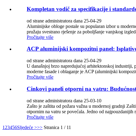
Kompletan vodič za specifikacije i standard
od strane administratora dana 25-04-29
Aluminijske obloge postale su popularan izbor u modernoj
pružaju svestrano rješenje za poboljšanje vanjskog izgled
Pročitajte više
ACP aluminijski kompozitni panel: Isplativ
od strane administratora dana 25-04-29
U današnjoj brzo napredujućoj arhitektonskoj industriji, p
moderne fasade i oblaganje je ACP (aluminijski kompozitn
Pročitajte više
Cinkovi paneli otporni na vatru: Budućnost
od strane administratora dana 25-03-10
Zašto je zaštita od požara važna u modernoj gradnji Zaštit
otpornim na vatru se povećala. Jedno od najpouzdanijih rj
Pročitajte više
1
2
3
4
5
6
Sljedeće >
>>
Stranica 1 / 11