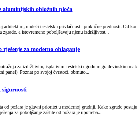
e aluminijskih obložnih ploča
 arhitekturi, nudeći i estetsku privlačnost i praktične prednosti. Od k
a zgrade, a istovremeno poboljšavaju njenu izdržljivost...
o rješenje za moderno oblaganje
otražnja za izdržljivim, isplativim i estetski ugodnim građevinskim mate
i panel). Poznat po svojoj čvrstoći, obrnuto...
 sigurnosti
a od požara je glavni prioritet u modernoj gradnji. Kako zgrade postaju s
ešenja za poboljšanje zaštite od požara je upotreba...