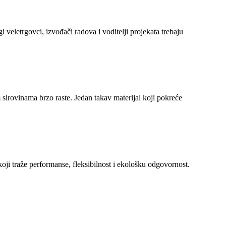
gi veletrgovci, izvođači radova i voditelji projekata trebaju
 sirovinama brzo raste. Jedan takav materijal koji pokreće
koji traže performanse, fleksibilnost i ekološku odgovornost.