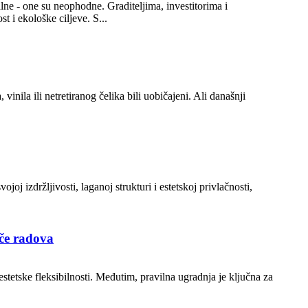
lne - one su neophodne. Graditeljima, investitorima i
t i ekološke ciljeve. S...
 vinila ili netretiranog čelika bili uobičajeni. Ali današnji
oj izdržljivosti, laganoj strukturi i estetskoj privlačnosti,
ače radova
estetske fleksibilnosti. Međutim, pravilna ugradnja je ključna za