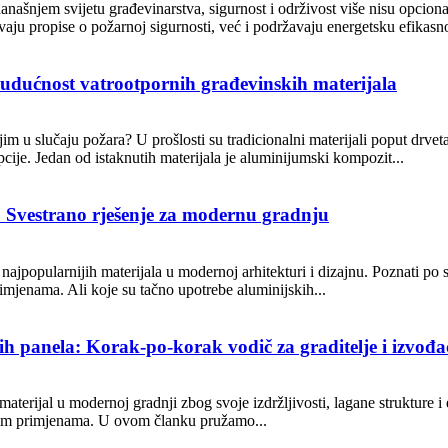
našnjem svijetu građevinarstva, sigurnost i održivost više nisu opciona
vaju propise o požarnoj sigurnosti, već i podržavaju energetsku efikasnos
udućnost vatrootpornih građevinskih materijala
ijim u slučaju požara? U prošlosti su tradicionalni materijali poput drveta,
 opcije. Jedan od istaknutih materijala je aluminijumski kompozit...
 Svestrano rješenje za modernu gradnju
popularnijih materijala u modernoj arhitekturi i dizajnu. Poznati po svoj
imjenama. Ali koje su tačno upotrebe aluminijskih...
h panela: Korak-po-korak vodič za graditelje i izvođ
terijal u modernoj gradnji zbog svoje izdržljivosti, lagane strukture i 
njim primjenama. U ovom članku pružamo...