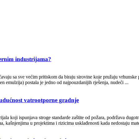
dernim industrijama?
vaju sa sve većim pritiskom da biraju sirovine koje pružaju vrhunske 
en emulzija) postala je jedno od najpouzdanijih rješenja, nudeći ...
budućnost vatrootporne gradnje
ala koji ispunjava stroge standarde zaštite od požara, podržava dugotraj
a, kašnjenjima u projektima i rizicima usklađenosti kada nedostaju mater