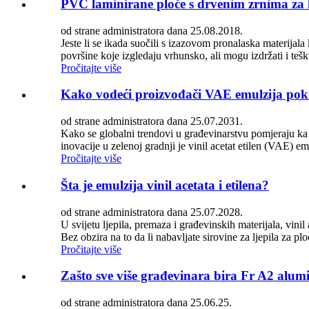
PVC laminirane ploče s drvenim zrnima za h
od strane administratora dana 25.08.2018.
Jeste li se ikada suočili s izazovom pronalaska materijala 
površine koje izgledaju vrhunsko, ali mogu izdržati i tešku
Pročitajte više
Kako vodeći proizvođači VAE emulzija pokr
od strane administratora dana 25.07.2031.
Kako se globalni trendovi u građevinarstvu pomjeraju ka o
inovacije u zelenoj gradnji je vinil acetat etilen (VAE) e
Pročitajte više
Šta je emulzija vinil acetata i etilena?
od strane administratora dana 25.07.2028.
U svijetu ljepila, premaza i građevinskih materijala, vini
Bez obzira na to da li nabavljate sirovine za ljepila za ploč
Pročitajte više
Zašto sve više građevinara bira Fr A2 alum
od strane administratora dana 25.06.25.