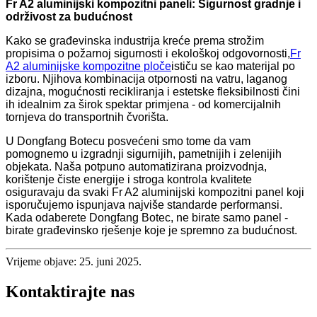
Fr A2 aluminijski kompozitni paneli: Sigurnost gradnje i
održivost za budućnost
Kako se građevinska industrija kreće prema strožim
propisima o požarnoj sigurnosti i ekološkoj odgovornosti,
Fr
A2 aluminijske kompozitne ploče
ističu se kao materijal po
izboru. Njihova kombinacija otpornosti na vatru, laganog
dizajna, mogućnosti recikliranja i estetske fleksibilnosti čini
ih idealnim za širok spektar primjena - od komercijalnih
tornjeva do transportnih čvorišta.
U Dongfang Botecu posvećeni smo tome da vam
pomognemo u izgradnji sigurnijih, pametnijih i zelenijih
objekata. Naša potpuno automatizirana proizvodnja,
korištenje čiste energije i stroga kontrola kvalitete
osiguravaju da svaki Fr A2 aluminijski kompozitni panel koji
isporučujemo ispunjava najviše standarde performansi.
Kada odaberete Dongfang Botec, ne birate samo panel -
birate građevinsko rješenje koje je spremno za budućnost.
Vrijeme objave: 25. juni 2025.
Kontaktirajte nas