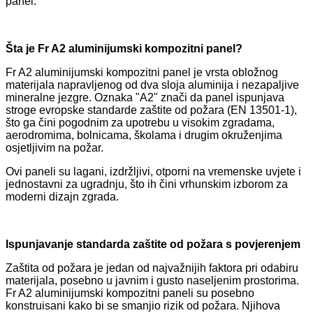
panel.
Šta je Fr A2 aluminijumski kompozitni panel?
Fr A2 aluminijumski kompozitni panel je vrsta obložnog
materijala napravljenog od dva sloja aluminija i nezapaljive
mineralne jezgre. Oznaka "A2" znači da panel ispunjava
stroge evropske standarde zaštite od požara (EN 13501-1),
što ga čini pogodnim za upotrebu u visokim zgradama,
aerodromima, bolnicama, školama i drugim okruženjima
osjetljivim na požar.
Ovi paneli su lagani, izdržljivi, otporni na vremenske uvjete i
jednostavni za ugradnju, što ih čini vrhunskim izborom za
moderni dizajn zgrada.
Ispunjavanje standarda zaštite od požara s povjerenjem
Zaštita od požara je jedan od najvažnijih faktora pri odabiru
materijala, posebno u javnim i gusto naseljenim prostorima.
Fr A2 aluminijumski kompozitni paneli su posebno
konstruisani kako bi se smanjio rizik od požara. Njihova