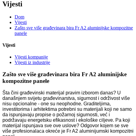
Vijesti
Dom
Vijesti
Zašto sve više građevinara bira Fr A2 aluminijske kompozitne
panele
Vijesti
Vijesti kompanije
Vijesti iz industrije
Zašto sve više građevinara bira Fr A2 aluminijske
kompozitne panele
Šta čini građevinski materijal pravim izborom danas? U
današnjem svijetu građevinarstva, sigurnost i održivost više
nisu opcionalne - one su neophodne. Graditeljima,
investitorima i arhitektima potrebni su materijali koji ne samo
da ispunjavaju propise o požarnoj sigurnosti, već i
podržavaju energetsku efikasnost i ekološke ciljeve. Pa koji
materijal ispunjava sve ove uslove? Odgovor kojem se sve
više profesionalaca okreće je Fr A2 aluminijumski kompozitni