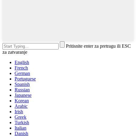
Pritisnite enter za pretragu ili ESC
za zatvaranje
English
French
German
Portuguese
Spanish
Russian
Japanese
Korean
Arabic
Irish
Greek
Turkish
Italian
Danish