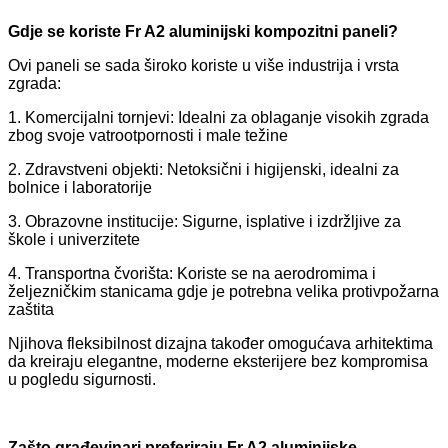
Gdje se koriste Fr A2 aluminijski kompozitni paneli?
Ovi paneli se sada široko koriste u više industrija i vrsta
zgrada:
1. Komercijalni tornjevi: Idealni za oblaganje visokih zgrada
zbog svoje vatrootpornosti i male težine
2. Zdravstveni objekti: Netoksični i higijenski, idealni za
bolnice i laboratorije
3. Obrazovne institucije: Sigurne, isplative i izdržljive za
škole i univerzitete
4. Transportna čvorišta: Koriste se na aerodromima i
željezničkim stanicama gdje je potrebna velika protivpožarna
zaštita
Njihova fleksibilnost dizajna također omogućava arhitektima
da kreiraju elegantne, moderne eksterijere bez kompromisa
u pogledu sigurnosti.
Zašto građevinari preferiraju Fr A2 aluminijske