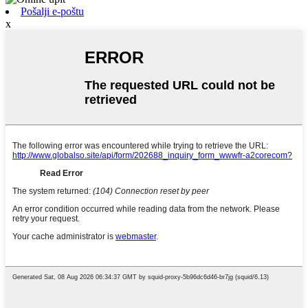
Pošalji e-poštu
x