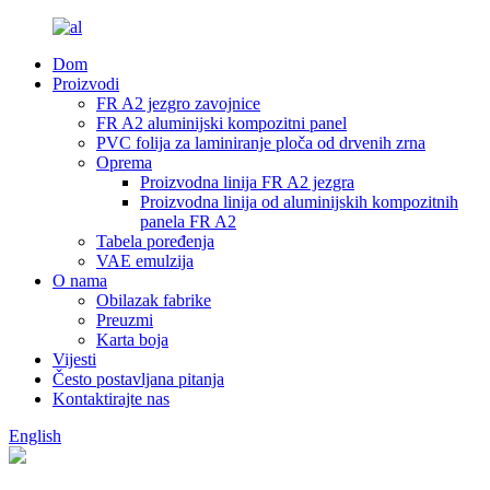
Dom
Proizvodi
FR A2 jezgro zavojnice
FR A2 aluminijski kompozitni panel
PVC folija za laminiranje ploča od drvenih zrna
Oprema
Proizvodna linija FR A2 jezgra
Proizvodna linija od aluminijskih kompozitnih
panela FR A2
Tabela poređenja
VAE emulzija
O nama
Obilazak fabrike
Preuzmi
Karta boja
Vijesti
Često postavljana pitanja
Kontaktirajte nas
English