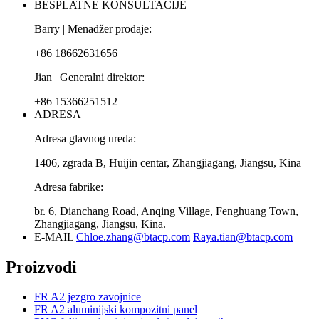
BESPLATNE KONSULTACIJE
Barry | Menadžer prodaje:
+86 18662631656
Jian | Generalni direktor:
+86 15366251512
ADRESA
Adresa glavnog ureda:
1406, zgrada B, Huijin centar, Zhangjiagang, Jiangsu, Kina
Adresa fabrike:
br. 6, Dianchang Road, Anqing Village, Fenghuang Town,
Zhangjiagang, Jiangsu, Kina.
E-MAIL
Chloe.zhang@btacp.com
Raya.tian@btacp.com
Proizvodi
FR A2 jezgro zavojnice
FR A2 aluminijski kompozitni panel