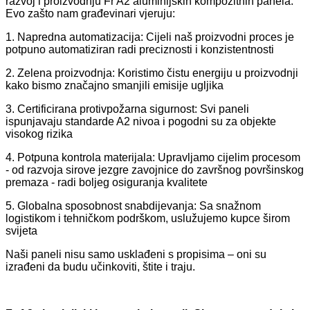
razvoj i proizvodnju Fr A2 aluminijskih kompozitnih panela.
Evo zašto nam građevinari vjeruju:
1. Napredna automatizacija: Cijeli naš proizvodni proces je
potpuno automatiziran radi preciznosti i konzistentnosti
2. Zelena proizvodnja: Koristimo čistu energiju u proizvodnji
kako bismo značajno smanjili emisije ugljika
3. Certificirana protivpožarna sigurnost: Svi paneli
ispunjavaju standarde A2 nivoa i pogodni su za objekte
visokog rizika
4. Potpuna kontrola materijala: Upravljamo cijelim procesom
- od razvoja sirove jezgre zavojnice do završnog površinskog
premaza - radi boljeg osiguranja kvalitete
5. Globalna sposobnost snabdijevanja: Sa snažnom
logistikom i tehničkom podrškom, uslužujemo kupce širom
svijeta
Naši paneli nisu samo usklađeni s propisima – oni su
izrađeni da budu učinkoviti, štite i traju.