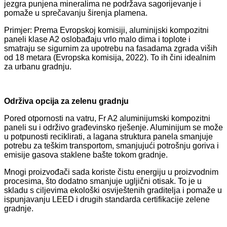
jezgra punjena mineralima ne podržava sagorijevanje i
pomaže u sprečavanju širenja plamena.
Primjer: Prema Evropskoj komisiji, aluminijski kompozitni
paneli klase A2 oslobađaju vrlo malo dima i toplote i
smatraju se sigurnim za upotrebu na fasadama zgrada viših
od 18 metara (Evropska komisija, 2022). To ih čini idealnim
za urbanu gradnju.
Održiva opcija za zelenu gradnju
Pored otpornosti na vatru, Fr A2 aluminijumski kompozitni
paneli su i održivo građevinsko rješenje. Aluminijum se može
u potpunosti reciklirati, a lagana struktura panela smanjuje
potrebu za teškim transportom, smanjujući potrošnju goriva i
emisije gasova staklene bašte tokom gradnje.
Mnogi proizvođači sada koriste čistu energiju u proizvodnim
procesima, što dodatno smanjuje ugljični otisak. To je u
skladu s ciljevima ekološki osviještenih graditelja i pomaže u
ispunjavanju LEED i drugih standarda certifikacije zelene
gradnje.