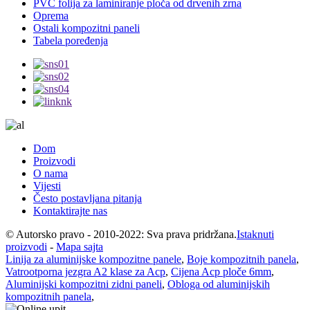
PVC folija za laminiranje ploča od drvenih zrna
Oprema
Ostali kompozitni paneli
Tabela poređenja
Dom
Proizvodi
O nama
Vijesti
Često postavljana pitanja
Kontaktirajte nas
© Autorsko pravo - 2010-2022: Sva prava pridržana.
Istaknuti
proizvodi
-
Mapa sajta
Linija za aluminijske kompozitne panele
,
Boje kompozitnih panela
,
Vatrootporna jezgra A2 klase za Acp
,
Cijena Acp ploče 6mm
,
Aluminijski kompozitni zidni paneli
,
Obloga od aluminijskih
kompozitnih panela
,