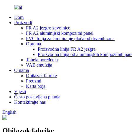
Dom
Proizvodi
FR A2 jezgro zavojnice
FR A2 aluminijski kompozitni panel
PVC folija za laminiranje ploča od drvenih zrna
Oprema
Proizvodna linija FR A2 jezgra
Proizvodna linija od aluminijskih kompozitnih pa
Tabela poređenja
VAE emulzija
O nama
Obilazak fabrike
Preuzmi
Karta boja
Vijesti
Često postavljana pitanja
Kontaktirajte nas
English
Obilazak fabrike