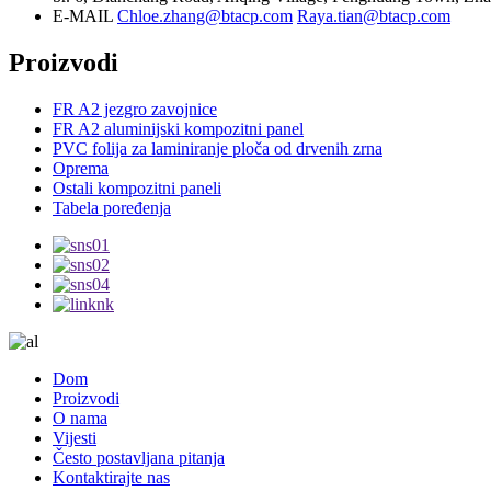
E-MAIL
Chloe.zhang@btacp.com
Raya.tian@btacp.com
Proizvodi
FR A2 jezgro zavojnice
FR A2 aluminijski kompozitni panel
PVC folija za laminiranje ploča od drvenih zrna
Oprema
Ostali kompozitni paneli
Tabela poređenja
Dom
Proizvodi
O nama
Vijesti
Često postavljana pitanja
Kontaktirajte nas