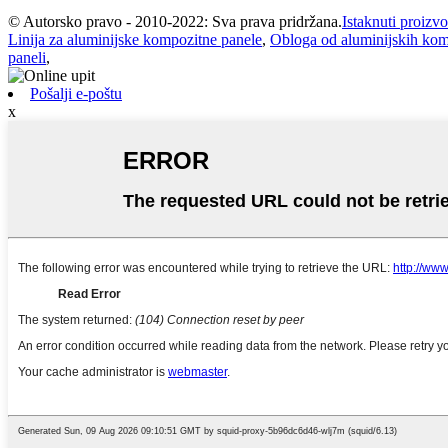
© Autorsko pravo - 2010-2022: Sva prava pridržana.
Istaknuti proizvo
Linija za aluminijske kompozitne panele
,
Obloga od aluminijskih kom
paneli
,
Pošalji e-poštu
x