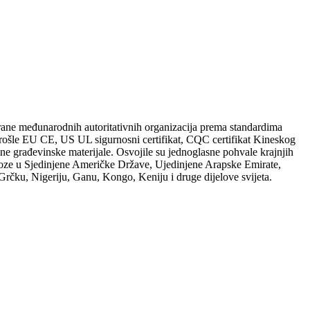
ne međunarodnih autoritativnih organizacija prema standardima
e EU CE, US UL sigurnosni certifikat, CQC certifikat Kineskog
zelene građevinske materijale. Osvojile su jednoglasne pohvale krajnjih
voze u Sjedinjene Američke Države, Ujedinjene Arapske Emirate,
, Grčku, Nigeriju, Ganu, Kongo, Keniju i druge dijelove svijeta.