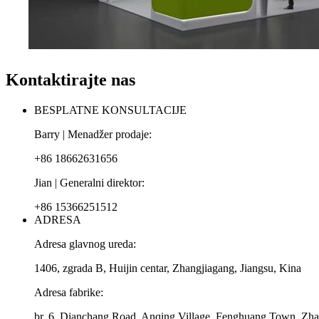
Kontaktirajte nas
BESPLATNE KONSULTACIJE
Barry | Menadžer prodaje:
+86 18662631656
Jian | Generalni direktor:
+86 15366251512
ADRESA
Adresa glavnog ureda:
1406, zgrada B, Huijin centar, Zhangjiagang, Jiangsu, Kina
Adresa fabrike:
br. 6, Dianchang Road, Anqing Village, Fenghuang Town, Zhan