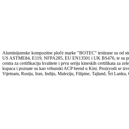
Aluminijumske kompozitne ploče marke "BOTEC" testirane su od stra
US ASTME84, E119, NFPA285, EU EN13501 i UK BS476, te su prošl
centra za certifikaciju kvalitete i prvu seriju kineskih certifikata za 
kupaca i poznate su kao vrhunski ACP brend u Kini. Proizvodi se iz
Vijetnam, Rusiju, Iran, Indiju, Maleziju, Filipine, Tajland, Šri Lanku