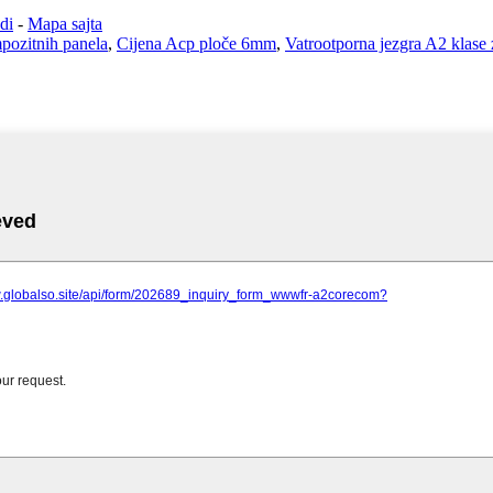
di
-
Mapa sajta
pozitnih panela
,
Cijena Acp ploče 6mm
,
Vatrootporna jezgra A2 klase