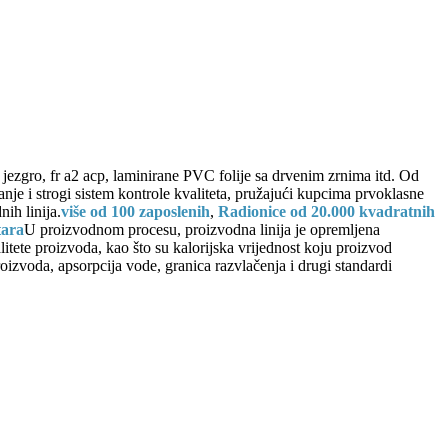
ezgro, fr a2 acp, laminirane PVC folije sa drvenim zrnima itd. Od
je i strogi sistem kontrole kvaliteta, pružajući kupcima prvoklasne
ih linija.
više od 100 zaposlenih
,
Radionice od 20.000 kvadratnih
tara
U proizvodnom procesu, proizvodna linija je opremljena
litete proizvoda, kao što su kalorijska vrijednost koju proizvod
oizvoda, apsorpcija vode, granica razvlačenja i drugi standardi