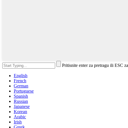
Pritisnite enter za pretragu ili ESC z
English
French
German
Portuguese
Spanish
Russian
Japanese
Korean
Arabic
Irish
Greek