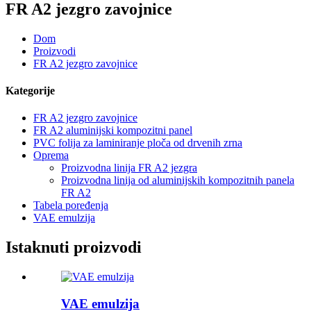
FR A2 jezgro zavojnice
Dom
Proizvodi
FR A2 jezgro zavojnice
Kategorije
FR A2 jezgro zavojnice
FR A2 aluminijski kompozitni panel
PVC folija za laminiranje ploča od drvenih zrna
Oprema
Proizvodna linija FR A2 jezgra
Proizvodna linija od aluminijskih kompozitnih panela
FR A2
Tabela poređenja
VAE emulzija
Istaknuti proizvodi
VAE emulzija