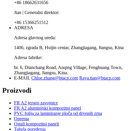
+86 18662631656
Jian | Generalni direktor:
+86 15366251512
ADRESA
Adresa glavnog ureda:
1406, zgrada B, Huijin centar, Zhangjiagang, Jiangsu, Kina
Adresa fabrike:
br. 6, Dianchang Road, Anqing Village, Fenghuang Town,
Zhangjiagang, Jiangsu, Kina.
E-MAIL
Chloe.zhang@btacp.com
Raya.tian@btacp.com
Proizvodi
FR A2 jezgro zavojnice
FR A2 aluminijski kompozitni panel
PVC folija za laminiranje ploča od drvenih zrna
Oprema
Ostali kompozitni paneli
Tabela poređenja