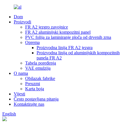
Dom
Proizvodi
FR A2 jezgro zavojnice
FR A2 aluminijski kompozitni panel
PVC folija za laminiranje ploča od drvenih zrna
Oprema
Proizvodna linija FR A2 jezgra
Proizvodna linija od aluminijskih kompozitnih
panela FR A2
Tabela poređenja
VAE emulzija
O nama
Obilazak fabrike
Preuzmi
Karta boja
Vijesti
Često postavljana pitanja
Kontaktirajte nas
English