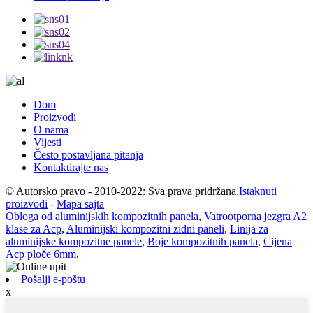
Dom
Proizvodi
O nama
Vijesti
Često postavljana pitanja
Kontaktirajte nas
© Autorsko pravo - 2010-2022: Sva prava pridržana.
Istaknuti
proizvodi
-
Mapa sajta
Obloga od aluminijskih kompozitnih panela
,
Vatrootporna jezgra A2
klase za Acp
,
Aluminijski kompozitni zidni paneli
,
Linija za
aluminijske kompozitne panele
,
Boje kompozitnih panela
,
Cijena
Acp ploče 6mm
,
Pošalji e-poštu
x