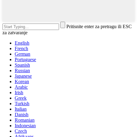
Pritisnite enter za pretragu ili ESC
za zatvaranje
English
French
German
Portuguese
Spanish
Russian
Japanese
Korean
Arabic
Irish
Greek
Turkish
Italian
Danish
Romanian
Indonesian
Czech
Afrikaans