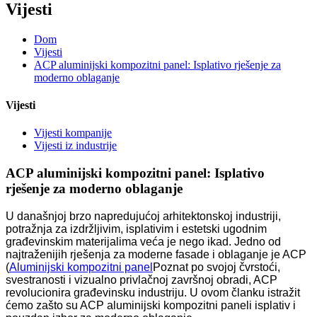
Vijesti
Dom
Vijesti
ACP aluminijski kompozitni panel: Isplativo rješenje za
moderno oblaganje
Vijesti
Vijesti kompanije
Vijesti iz industrije
ACP aluminijski kompozitni panel: Isplativo
rješenje za moderno oblaganje
U današnjoj brzo napredujućoj arhitektonskoj industriji,
potražnja za izdržljivim, isplativim i estetski ugodnim
građevinskim materijalima veća je nego ikad. Jedno od
najtraženijih rješenja za moderne fasade i oblaganje je ACP
(
Aluminijski kompozitni panel
Poznat po svojoj čvrstoći,
svestranosti i vizualno privlačnoj završnoj obradi, ACP
revolucionira građevinsku industriju. U ovom članku istražit
ćemo zašto su ACP aluminijski kompozitni paneli isplativ i