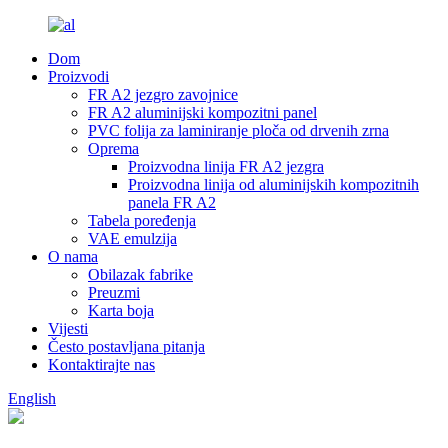
Dom
Proizvodi
FR A2 jezgro zavojnice
FR A2 aluminijski kompozitni panel
PVC folija za laminiranje ploča od drvenih zrna
Oprema
Proizvodna linija FR A2 jezgra
Proizvodna linija od aluminijskih kompozitnih
panela FR A2
Tabela poređenja
VAE emulzija
O nama
Obilazak fabrike
Preuzmi
Karta boja
Vijesti
Često postavljana pitanja
Kontaktirajte nas
English