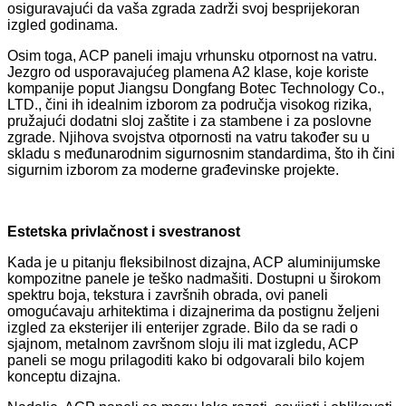
osiguravajući da vaša zgrada zadrži svoj besprijekoran
izgled godinama.
Osim toga, ACP paneli imaju vrhunsku otpornost na vatru.
Jezgro od usporavajućeg plamena A2 klase, koje koriste
kompanije poput Jiangsu Dongfang Botec Technology Co.,
LTD., čini ih idealnim izborom za područja visokog rizika,
pružajući dodatni sloj zaštite i za stambene i za poslovne
zgrade. Njihova svojstva otpornosti na vatru također su u
skladu s međunarodnim sigurnosnim standardima, što ih čini
sigurnim izborom za moderne građevinske projekte.
Estetska privlačnost i svestranost
Kada je u pitanju fleksibilnost dizajna, ACP aluminijumske
kompozitne panele je teško nadmašiti. Dostupni u širokom
spektru boja, tekstura i završnih obrada, ovi paneli
omogućavaju arhitektima i dizajnerima da postignu željeni
izgled za eksterijer ili enterijer zgrade. Bilo da se radi o
sjajnom, metalnom završnom sloju ili mat izgledu, ACP
paneli se mogu prilagoditi kako bi odgovarali bilo kojem
konceptu dizajna.