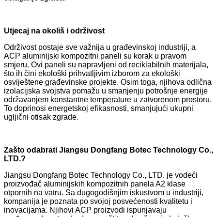
Utjecaj na okoliš i održivost
Održivost postaje sve važnija u građevinskoj industriji, a
ACP aluminijski kompozitni paneli su korak u pravom
smjeru. Ovi paneli su napravljeni od reciklabilnih materijala,
što ih čini ekološki prihvatljivim izborom za ekološki
osviještene građevinske projekte. Osim toga, njihova odlična
izolacijska svojstva pomažu u smanjenju potrošnje energije
održavanjem konstantne temperature u zatvorenom prostoru.
To doprinosi energetskoj efikasnosti, smanjujući ukupni
ugljični otisak zgrade.
Zašto odabrati Jiangsu Dongfang Botec Technology Co.,
LTD.?
Jiangsu Dongfang Botec Technology Co., LTD. je vodeći
proizvođač aluminijskih kompozitnih panela A2 klase
otpornih na vatru. Sa dugogodišnjim iskustvom u industriji,
kompanija je poznata po svojoj posvećenosti kvalitetu i
inovacijama. Njihovi ACP proizvodi ispunjavaju