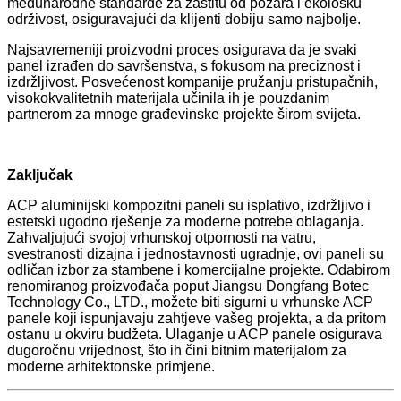
međunarodne standarde za zaštitu od požara i ekološku
održivost, osiguravajući da klijenti dobiju samo najbolje.
Najsavremeniji proizvodni proces osigurava da je svaki
panel izrađen do savršenstva, s fokusom na preciznost i
izdržljivost. Posvećenost kompanije pružanju pristupačnih,
visokokvalitetnih materijala učinila ih je pouzdanim
partnerom za mnoge građevinske projekte širom svijeta.
Zaključak
ACP aluminijski kompozitni paneli su isplativo, izdržljivo i
estetski ugodno rješenje za moderne potrebe oblaganja.
Zahvaljujući svojoj vrhunskoj otpornosti na vatru,
svestranosti dizajna i jednostavnosti ugradnje, ovi paneli su
odličan izbor za stambene i komercijalne projekte. Odabirom
renomiranog proizvođača poput Jiangsu Dongfang Botec
Technology Co., LTD., možete biti sigurni u vrhunske ACP
panele koji ispunjavaju zahtjeve vašeg projekta, a da pritom
ostanu u okviru budžeta. Ulaganje u ACP panele osigurava
dugoročnu vrijednost, što ih čini bitnim materijalom za
moderne arhitektonske primjene.