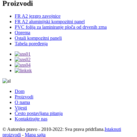
Proizvodi
FR A2 jezgro zavojnice
FR A2 aluminijski kompozitni panel
PVC folija za laminiranje ploča od drvenih zrna
Oprema
Ostali kompozitni paneli
Tabela poređenja
Dom
Proizvodi
O nama
Vijesti
Često postavljana pitanja
Kontaktirajte nas
© Autorsko pravo - 2010-2022: Sva prava pridržana.
Istaknuti
proizvodi
-
Mapa sajta