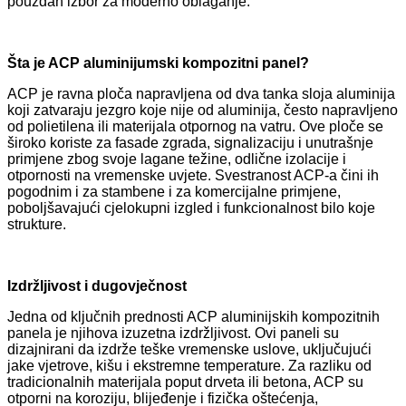
pouzdan izbor za moderno oblaganje.
Šta je ACP aluminijumski kompozitni panel?
ACP je ravna ploča napravljena od dva tanka sloja aluminija
koji zatvaraju jezgro koje nije od aluminija, često napravljeno
od polietilena ili materijala otpornog na vatru. Ove ploče se
široko koriste za fasade zgrada, signalizaciju i unutrašnje
primjene zbog svoje lagane težine, odlične izolacije i
otpornosti na vremenske uvjete. Svestranost ACP-a čini ih
pogodnim i za stambene i za komercijalne primjene,
poboljšavajući cjelokupni izgled i funkcionalnost bilo koje
strukture.
Izdržljivost i dugovječnost
Jedna od ključnih prednosti ACP aluminijskih kompozitnih
panela je njihova izuzetna izdržljivost. Ovi paneli su
dizajnirani da izdrže teške vremenske uslove, uključujući
jake vjetrove, kišu i ekstremne temperature. Za razliku od
tradicionalnih materijala poput drveta ili betona, ACP su
otporni na koroziju, blijeđenje i fizička oštećenja,