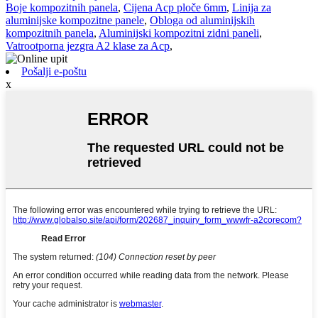
Boje kompozitnih panela
,
Cijena Acp ploče 6mm
,
Linija za
aluminijske kompozitne panele
,
Obloga od aluminijskih
kompozitnih panela
,
Aluminijski kompozitni zidni paneli
,
Vatrootporna jezgra A2 klase za Acp
,
Pošalji e-poštu
x