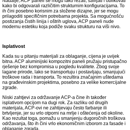
Nadalje, ACP paneli se mogu lako rezati, savijati i oblikovati
kako bi odgovarali različitim strukturnim konfiguracijama. To
ih čini posebno korisnim za složene dizajne, jer se mogu
prilagoditi specifičnim potrebama projekta. Sa mogućnošću
postizanja čistih linija i oštrih uglova, ACP paneli nude
modernu estetiku koja podiže svaku strukturu na viši nivo.
Isplativost
Kada su u pitanju materijali za oblaganje, cijena je uvijek
bitna. ACP aluminijski kompozitni paneli pružaju pristupačno
rješenje bez kompromisa u pogledu kvalitete. Zbog svoje
lagane prirode, lako se transportuju i postavljaju, smanjujući
troškove rada i transporta. To rezultira značajnim uštedama
na građevinskim projektima, posebno za velike komercijalne
zgrade.
Niski zahtjevi za održavanje ACP-a čine ih također
isplativom opcijom na dugi rok. Za razliku od drugih
materijala, ACP-ovi ne zahtijevaju često farbanje ili
brtvljenje, jer su vrlo otporni na mrlje i oštećenja od okoline.
Kao rezultat toga, pomažu u smanjenju dugoročnih troškova
održavanja, što ih čini vrlo ekonomičnim izborom za fasade i
oblaganje zgrada.