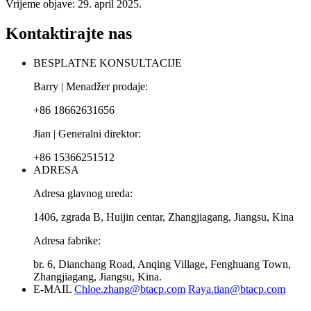
Vrijeme objave: 29. april 2025.
Kontaktirajte nas
BESPLATNE KONSULTACIJE
Barry | Menadžer prodaje:
+86 18662631656
Jian | Generalni direktor:
+86 15366251512
ADRESA
Adresa glavnog ureda:
1406, zgrada B, Huijin centar, Zhangjiagang, Jiangsu, Kina
Adresa fabrike:
br. 6, Dianchang Road, Anqing Village, Fenghuang Town,
Zhangjiagang, Jiangsu, Kina.
E-MAIL
Chloe.zhang@btacp.com
Raya.tian@btacp.com