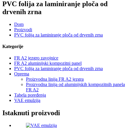
PVC folija za laminiranje ploča od
drvenih zrna
Dom
Proizvodi
PVC folija za laminiranje ploča od drvenih zrna
Kategorije
FR A2 jezgro zavojnice
FR A2 aluminijski kompozitni panel
PVC folija za laminiranje ploča od drvenih zrna
Oprema
Proizvodna linija FR A2 jezgra
Proizvodna linija od aluminijskih kompozitnih panela
FR A2
Tabela poređenja
VAE emulzija
Istaknuti proizvodi