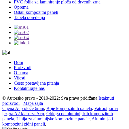
PVC folija za laminiranje ploča od drvenih zrna
Oprema
Ostali kompozitni paneli
Tabela poređenja
Dom
Proizvodi
O nama
Vijesti
Često postavljana pitanja
Kontaktirajte nas
© Autorsko pravo - 2010-2022: Sva prava pridržana.
Istaknuti
proizvodi
-
Mapa sajta
Cijena Acp ploče 6mm
,
Boje kompozitnih panela
,
Vatrootporna
jezgra A2 klase za Acp
,
Obloga od aluminijskih kompozitnih
panela
,
Linija za aluminijske kompozitne panele
,
Aluminijski
kompozitni zidni paneli
,