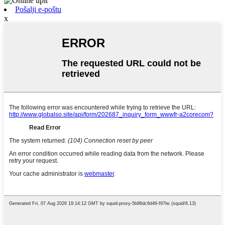
Pošalji e-poštu
x