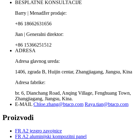
BESPLATNE KONSULTACIJE
Barry | Menadžer prodaje:
+86 18662631656
Jian | Generalni direktor:
+86 15366251512
ADRESA
Adresa glavnog ureda:
1406, zgrada B, Huijin centar, Zhangjiagang, Jiangsu, Kina
Adresa fabrike:
br. 6, Dianchang Road, Anqing Village, Fenghuang Town,
Zhangjiagang, Jiangsu, Kina.
E-MAIL
Chloe.zhang@btacp.com
Raya.tian@btacp.com
Proizvodi
FR A2 jezgro zavojnice
FR A2 aluminijski kompozitni panel