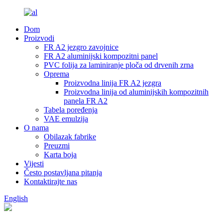
Dom
Proizvodi
FR A2 jezgro zavojnice
FR A2 aluminijski kompozitni panel
PVC folija za laminiranje ploča od drvenih zrna
Oprema
Proizvodna linija FR A2 jezgra
Proizvodna linija od aluminijskih kompozitnih
panela FR A2
Tabela poređenja
VAE emulzija
O nama
Obilazak fabrike
Preuzmi
Karta boja
Vijesti
Često postavljana pitanja
Kontaktirajte nas
English