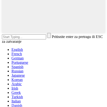
Pritisnite enter za pretragu ili ESC
za zatvaranje
English
French
German
Portuguese
Spanish
Russian
Japanese
Korean
Arabic
Irish
Greek
Turkish
Italian
Danish