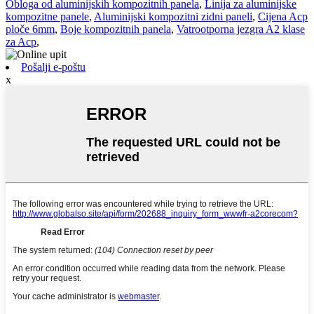
Obloga od aluminijskih kompozitnih panela
,
Linija za aluminijske
kompozitne panele
,
Aluminijski kompozitni zidni paneli
,
Cijena Acp
ploče 6mm
,
Boje kompozitnih panela
,
Vatrootporna jezgra A2 klase
za Acp
,
Pošalji e-poštu
x