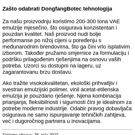
Zašto odabrati Dongfang
Botec tehnologija
Za našu proizvodnju koristimo 200-300 tona VAE
emulzije mjesečno, što osigurava konzistentan i
pouzdan kvalitet. Naš proizvod nudi bolje
performanse po nižoj cijeni u poređenju s
međunarodnim brendovima, što ga čini vrlo isplativim
izborom. Također pružamo smjernice za formulaciju i
podršku prilagođenim rješenjima na osnovu vaših
potreba. Uzorci su dostupni na lageru, uz
zagarantovanu brzu dostavu.
Ako tražite visokokvalitetan, ekološki prihvatljiv i
svestran emulzijski polimer, vinil acetat-etilenska
emulzija je pouzdano rješenje. Njena kombinacija
prianjanja, fleksibilnosti i sigurnosti čini je idealnom za
potrebe moderne industrije. Odabir pravog dobavljača
osigurava ne samo ispunjavanje tehničkih zahtjeva,
već i dugoročnog partnera u inovacijama.
Vrijeme objave: 28. jula 2025.