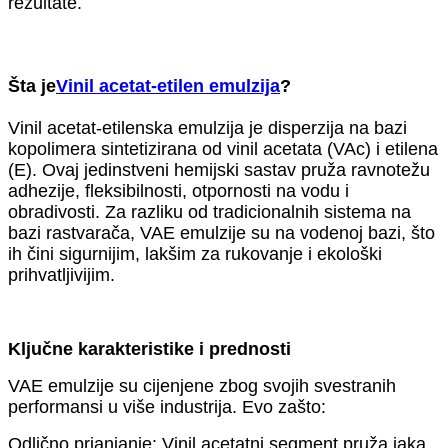
rezultate.
Šta je
Vinil acetat-etilen emulzija
?
Vinil acetat-etilenska emulzija je disperzija na bazi
kopolimera sintetizirana od vinil acetata (VAc) i etilena
(E). Ovaj jedinstveni hemijski sastav pruža ravnotežu
adhezije, fleksibilnosti, otpornosti na vodu i
obradivosti. Za razliku od tradicionalnih sistema na
bazi rastvarača, VAE emulzije su na vodenoj bazi, što
ih čini sigurnijim, lakšim za rukovanje i ekološki
prihvatljivijim.
Ključne karakteristike i prednosti
VAE emulzije su cijenjene zbog svojih svestranih
performansi u više industrija. Evo zašto:
Odlično prianjanje: Vinil acetatni segment pruža jaka