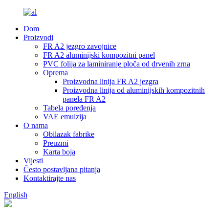
Dom
Proizvodi
FR A2 jezgro zavojnice
FR A2 aluminijski kompozitni panel
PVC folija za laminiranje ploča od drvenih zrna
Oprema
Proizvodna linija FR A2 jezgra
Proizvodna linija od aluminijskih kompozitnih
panela FR A2
Tabela poređenja
VAE emulzija
O nama
Obilazak fabrike
Preuzmi
Karta boja
Vijesti
Često postavljana pitanja
Kontaktirajte nas
English