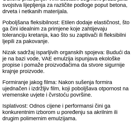
svojstva lijepljenja za različite podloge poput betona,
drveta i netkanih materijala.
Poboljšana fleksibilnost: Etilen dodaje elastičnost, što
ga čini idealnim za primjene koje zahtijevaju
toleranciju kretanja, kao što su zaptivači ili fleksibilni
ljepili za pakovanje.
Nizak sadržaj isparljivih organskih spojeva: Budući da
je na bazi vode, VAE emulzija ispunjava ekološke
propise i pomaže proizvođačima da stvore sigurnije
krajnje proizvode.
Formiranje jakog filma: Nakon sušenja formira
ujednačen i izdržljiv film, koji poboljšava otpornost na
vremenske uvjete i čvrstoću površine.
Isplativost: Odnos cijene i performansi čini ga
konkurentnim izborom u poređenju sa akrilnim ili
drugim polimernim emulzijama.