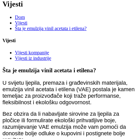
Vijesti
Dom
Vijesti
Šta je emulzija vinil acetata i etilena?
Vijesti
Vijesti kompanije
Vijesti iz industrije
Šta je emulzija vinil acetata i etilena?
U svijetu ljepila, premaza i građevinskih materijala,
emulzija vinil acetata i etilena (VAE) postala je kamen
temeljac za proizvođače koji traže performanse,
fleksibilnost i ekološku odgovornost.
Bez obzira da li nabavljate sirovine za ljepila za
pločice ili formulirate ekološki prihvatljive boje,
razumijevanje VAE emulzija može vam pomoći da
donosite bolje odluke o kupovini i postignete bolje