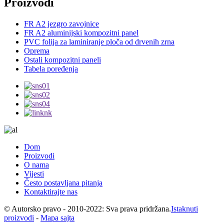
Proizvodi
FR A2 jezgro zavojnice
FR A2 aluminijski kompozitni panel
PVC folija za laminiranje ploča od drvenih zrna
Oprema
Ostali kompozitni paneli
Tabela poređenja
Dom
Proizvodi
O nama
Vijesti
Često postavljana pitanja
Kontaktirajte nas
© Autorsko pravo - 2010-2022: Sva prava pridržana.
Istaknuti
proizvodi
-
Mapa sajta