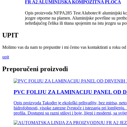
FR A2 ALUMINIJSKA KOMPOZITNA PLOČA
Opis proizvoda NFPA285 Test Alubotec® aluminijski kompo
jezgre otporne na plamen. Aluminijske površine su pret
nehrđajućeg čelika ili titana spojenim na istu jezgru s
UPIT
Molimo vas da nam to prepustite i mi ćemo vas kontaktirati u roku od 
upit
Preporučeni proizvodi
PVC FOLIJU ZA LAMINACIJU PANEL OD 
Opis proizvoda Također je ekološki prihvatljiv, bez mirisa, neto
hidrofobnosti, visoke zatezne čvrstoće i istezanja pri lomljenju
profila. Dostupni su razni stilovi i boje, lijepi i moderni, sa svij