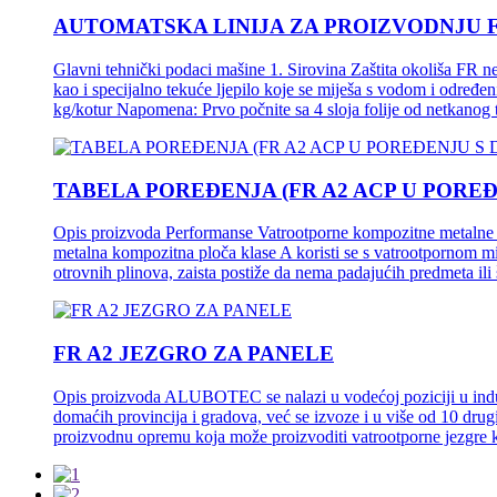
AUTOMATSKA LINIJA ZA PROIZVODNJU F
Glavni tehnički podaci mašine 1. Sirovina Zaštita okoliša FR n
kao i specijalno tekuće ljepilo koje se miješa s vodom i određ
kg/kotur Napomena: Prvo počnite sa 4 sloja folije od netkanog teks
TABELA POREĐENJA (FR A2 ACP U POREĐ
Opis proizvoda Performanse Vatrootporne kompozitne metalne p
metalna kompozitna ploča klase A koristi se s vatrootpornom m
otrovnih plinova, zaista postiže da nema padajućih predmeta ili 
FR A2 JEZGRO ZA PANELE
Opis proizvoda ALUBOTEC se nalazi u vodećoj poziciji u indust
domaćih provincija i gradova, već se izvoze i u više od 10 dru
proizvodnu opremu koja može proizvoditi vatrootporne jezgre k