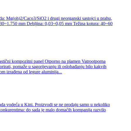
voda: Mg(oh)2/Caco3/SiO2 i drugi neorganski sastojci u prahu,
ina: 830~1.750 mm Debljina: 0,03~0,05 mm Težina kotura: 40~60
astični kompozitni panel Otporno na plamen Vatrootporna
irati, pomaže u sagorijevanju ili oslobađanju bilo kakvih
om izrađena od legure aluminija...
voda vodeća u Kini. Proizvodi se ne prodaju samo u nekoliko
m konkurentima: do sada je malo domaćih kompanija razvilo