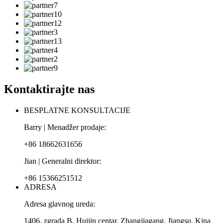
Kontaktirajte nas
BESPLATNE KONSULTACIJE
Barry | Menadžer prodaje:
+86 18662631656
Jian | Generalni direktor:
+86 15366251512
ADRESA
Adresa glavnog ureda:
1406, zgrada B, Huijin centar, Zhangjiagang, Jiangsu, Kina