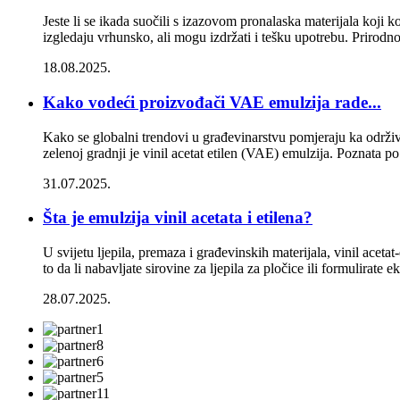
Jeste li se ikada suočili s izazovom pronalaska materijala koji ko
izgledaju vrhunsko, ali mogu izdržati i tešku upotrebu. Prirodno d
18.08.2025.
Kako vodeći proizvođači VAE emulzija rade...
Kako se globalni trendovi u građevinarstvu pomjeraju ka održivo
zelenoj gradnji je vinil acetat etilen (VAE) emulzija. Poznata po
31.07.2025.
Šta je emulzija vinil acetata i etilena?
U svijetu ljepila, premaza i građevinskih materijala, vinil acet
to da li nabavljate sirovine za ljepila za pločice ili formulirate ek
28.07.2025.