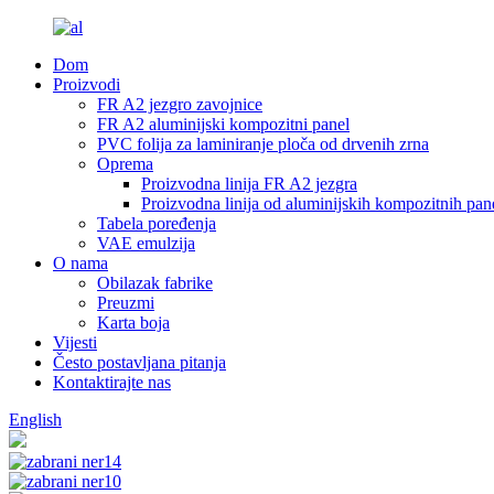
Dom
Proizvodi
FR A2 jezgro zavojnice
FR A2 aluminijski kompozitni panel
PVC folija za laminiranje ploča od drvenih zrna
Oprema
Proizvodna linija FR A2 jezgra
Proizvodna linija od aluminijskih kompozitnih pa
Tabela poređenja
VAE emulzija
O nama
Obilazak fabrike
Preuzmi
Karta boja
Vijesti
Često postavljana pitanja
Kontaktirajte nas
English