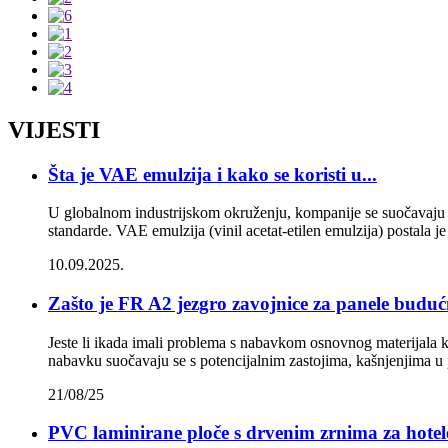
VIJESTI
Šta je VAE emulzija i kako se koristi u...
U globalnom industrijskom okruženju, kompanije se suočavaju s
standarde. VAE emulzija (vinil acetat-etilen emulzija) postala je
10.09.2025.
Zašto je FR A2 jezgro zavojnice za panele budućn
Jeste li ikada imali problema s nabavkom osnovnog materijala koj
nabavku suočavaju se s potencijalnim zastojima, kašnjenjima u p
21/08/25
PVC laminirane ploče s drvenim zrnima za hotele