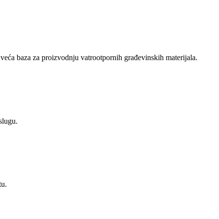
jveća baza za proizvodnju vatrootpornih građevinskih materijala.
slugu.
tu.