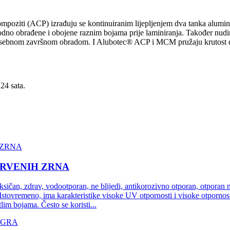
ziti (ACP) izrađuju se kontinuiranim lijepljenjem dva tanka aluminij
hodno obrađene i obojene raznim bojama prije laminiranja. Također nu
a posebnom završnom obradom. I Alubotec® ACP ​​i MCM pružaju krutost d
24 sata.
DRVENIH ZRNA
ksičan, zdrav, vodootporan, ne blijedi, antikorozivno otporan, otporan 
. Istovremeno, ima karakteristike visoke UV otpornosti i visoke otpornos
etlim bojama. Često se koristi...