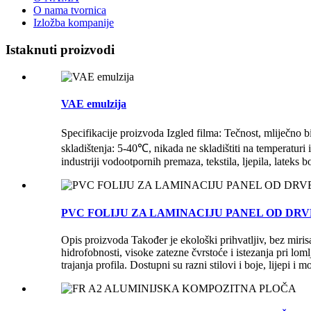
O nama tvornica
Izložba kompanije
Istaknuti proizvodi
VAE emulzija
Specifikacije proizvoda Izgled filma: Tečnost, mliječno
skladištenja: 5-40℃, nikada ne skladištiti na temperaturi
industriji vodootpornih premaza, tekstila, ljepila, lateks b
PVC FOLIJU ZA LAMINACIJU PANEL OD DR
Opis proizvoda Također je ekološki prihvatljiv, bez miris
hidrofobnosti, visoke zatezne čvrstoće i istezanja pri lo
trajanja profila. Dostupni su razni stilovi i boje, lijepi i m