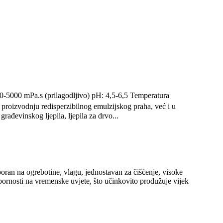
00-5000 mPa.s (prilagodljivo) pH: 4,5-6,5 Temperatura
a proizvodnju redisperzibilnog emulzijskog praha, već i u
građevinskog ljepila, ljepila za drvo...
poran na ogrebotine, vlagu, jednostavan za čišćenje, visoke
tpornosti na vremenske uvjete, što učinkovito produžuje vijek