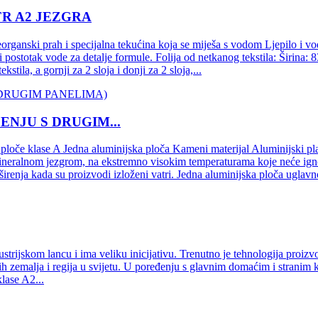
R A2 JEZGRA
eorganski prah i specijalna tekućina koja se miješa s vodom Ljepilo i 
eni postotak vode za detalje formule. Folija od netkanog tekstila: Šir
tila, a gornji za 2 sloja i donji za 2 sloja,...
ENJU S DRUGIM...
loče klase A Jedna aluminijska ploča Kameni materijal Aluminijski pl
ineralnom jezgrom, na ekstremno visokim temperaturama koje neće ignor
širenja kada su proizvodi izloženi vatri. Jedna aluminijska ploča uglavn
rijskom lancu i ima veliku inicijativu. Trenutno je tehnologija proiz
gih zemalja i regija u svijetu. U poređenju s glavnim domaćim i strani
lase A2...