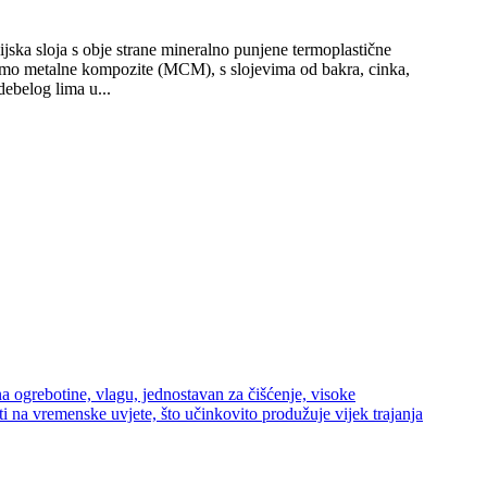
ska sloja s obje strane mineralno punjene termoplastične
dimo metalne kompozite (MCM), s slojevima od bakra, cinka,
ebelog lima u...
na ogrebotine, vlagu, jednostavan za čišćenje, visoke
ti na vremenske uvjete, što učinkovito produžuje vijek trajanja