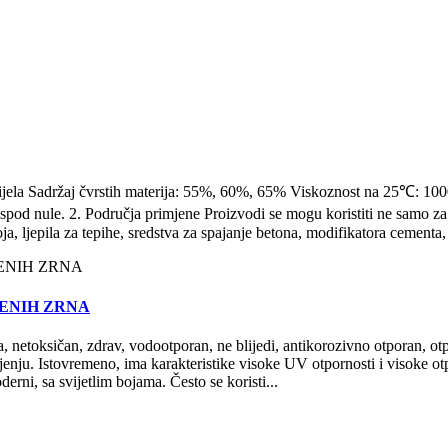
 bijela Sadržaj čvrstih materija: 55%, 60%, 65% Viskoznost na 25℃: 10
 ispod nule. 2. Područja primjene Proizvodi se mogu koristiti ne samo z
oja, ljepila za tepihe, sredstva za spajanje betona, modifikatora cementa, 
VENIH ZRNA
a, netoksičan, zdrav, vodootporan, ne blijedi, antikorozivno otporan, ot
mljenju. Istovremeno, ima karakteristike visoke UV otpornosti i visoke o
oderni, sa svijetlim bojama. Često se koristi...