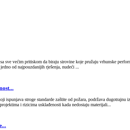
a sve većim pritiskom da biraju sirovine koje pružaju vrhunske perfor
 jedno od najpouzdanijih rješenja, nudeći ...
ost...
i ispunjava stroge standarde zaštite od požara, podržava dugotrajnu izdr
rojektima i rizicima usklađenosti kada nedostaju materijali...
...