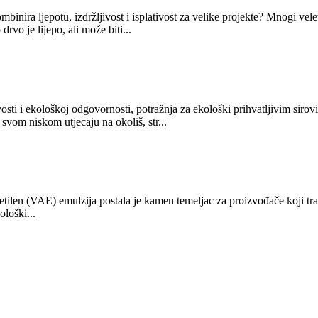
mbinira ljepotu, izdržljivost i isplativost za velike projekte? Mnogi vel
rvo je lijepo, ali može biti...
sti i ekološkoj odgovornosti, potražnja za ekološki prihvatljivim sirovi
 svom niskom utjecaju na okoliš, str...
at-etilen (VAE) emulzija postala je kamen temeljac za proizvođače koji t
ološki...