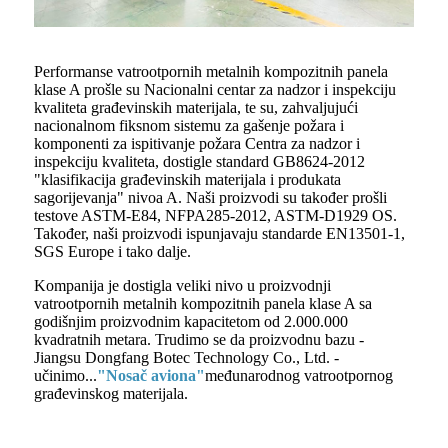
Performanse vatrootpornih metalnih kompozitnih panela
klase A prošle su Nacionalni centar za nadzor i inspekciju
kvaliteta građevinskih materijala, te su, zahvaljujući
nacionalnom fiksnom sistemu za gašenje požara i
komponenti za ispitivanje požara Centra za nadzor i
inspekciju kvaliteta, dostigle standard GB8624-2012
"klasifikacija građevinskih materijala i produkata
sagorijevanja" nivoa A. Naši proizvodi su također prošli
testove ASTM-E84, NFPA285-2012, ASTM-D1929 OS.
Također, naši proizvodi ispunjavaju standarde EN13501-1,
SGS Europe i tako dalje.
Kompanija je dostigla veliki nivo u proizvodnji
vatrootpornih metalnih kompozitnih panela klase A sa
godišnjim proizvodnim kapacitetom od 2.000.000
kvadratnih metara. Trudimo se da proizvodnu bazu -
Jiangsu Dongfang Botec Technology Co., Ltd. -
učinimo...
"Nosač aviona"
međunarodnog vatrootpornog
građevinskog materijala.