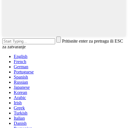
Pritisnite enter za pretragu ili ESC
za zatvaranje
English
French
German
Portuguese
Spanish
Russian
Japanese
Korean
Arabic
Irish
Greek
Turkish
Italian
Danish