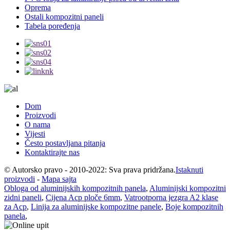
Oprema
Ostali kompozitni paneli
Tabela poređenja
Dom
Proizvodi
O nama
Vijesti
Često postavljana pitanja
Kontaktirajte nas
© Autorsko pravo - 2010-2022: Sva prava pridržana.
Istaknuti
proizvodi
-
Mapa sajta
Obloga od aluminijskih kompozitnih panela
,
Aluminijski kompozitni
zidni paneli
,
Cijena Acp ploče 6mm
,
Vatrootporna jezgra A2 klase
za Acp
,
Linija za aluminijske kompozitne panele
,
Boje kompozitnih
panela
,