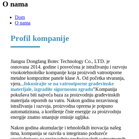
O nama
Dom
O nama
Profil kompanije
Jiangsu Dongfang Botec Technology Co., LTD. je
osnovana 2014. godine i posvećena je istraživanju i razvoju
visokotehnološke kompanije koja proizvodi vatrootporne
metalne kompozitne panele klase A. Od početka stvaranja,
vjera...
fokusirajte se na vatrootporne građevinske
materijale, izgradite sigurnosnu zgradu
"Kompanija
pokušava biti najveća baza za proizvodnju građevinskih
materijala otpornih na vatru. Nakon godina nezavisnog
istraživanja i razvoja, proizvodna oprema je potpuno
automatizirana, a korištenje čiste energije za proizvodnju
energije znatno smanjuje emisije ugljika.
Nakon godina akumulacije i tehnoloških inovacija našeg
tima, kompanija se razvila u integrirano poduzeće
specijalizirano za proizvodnju profesionalnih vatrootpornih