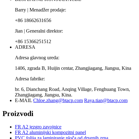
Barry | Menadžer prodaje:
+86 18662631656
Jian | Generalni direktor:
+86 15366251512
ADRESA
Adresa glavnog ureda:
1406, zgrada B, Huijin centar, Zhangjiagang, Jiangsu, Kina
Adresa fabrike:
br. 6, Dianchang Road, Anqing Village, Fenghuang Town,
Zhangjiagang, Jiangsu, Kina.
E-MAIL
Chloe.zhang@btacp.com
Raya.tian@btacp.com
Proizvodi
FR A2 jezgro zavojnice
FR A2 aluminijski kompozitni panel
PVC folija za laminiranje ploča od drvenih zrna