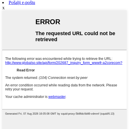
Pošalji e-poštu
x