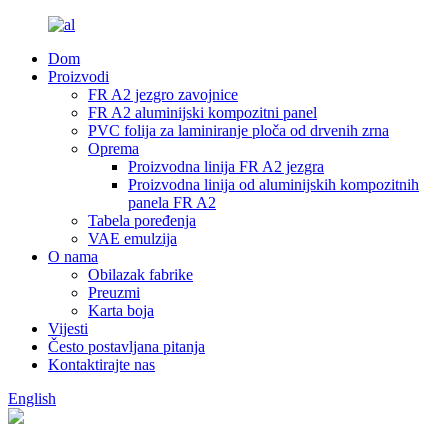
Dom
Proizvodi
FR A2 jezgro zavojnice
FR A2 aluminijski kompozitni panel
PVC folija za laminiranje ploča od drvenih zrna
Oprema
Proizvodna linija FR A2 jezgra
Proizvodna linija od aluminijskih kompozitnih
panela FR A2
Tabela poređenja
VAE emulzija
O nama
Obilazak fabrike
Preuzmi
Karta boja
Vijesti
Često postavljana pitanja
Kontaktirajte nas
English