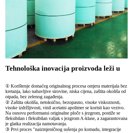
Tehnološka inovacija proizvoda leži u
① Korištenje domaćeg originalnog procesa omjera materijala bez
kretanja, lako nabavljive sirovine, niska cijena, zaštita okoliša od
otpada, bez zelenog zagađenja.
② Zaštita okoliša, netoksično, bezopasno, visoke viskoznosti,
visoke izdržljivosti, vinil acetatni apolimer se koristi kao vezivo.
Na osnovu performansi originalne ploče s jezgrom, postiže se
fleksibilan i fleksibilan valjak s jezgrom A-klase, a zagarantovana
je glatka realizacija namotavanja.
③ Prvi proces "naizmjeničnog sušenja po komadu, integracije