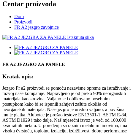
Centar proizvoda
Dom
Proizvodi
FR A2 jezgro zavojnice
FR A2 JEZGRO ZA PANELE
Kratak opis:
Jezgro Fr a2 proizvodi se pomoću nezavisne opreme za istraživanje i
razvoj naše kompanije. Napravljeno je od preko 90% neorganskih
materijala kao sirovina. Valjano je i oblikovano posebnim
postupkom kako bi se ispunili zahtjevi zaštite okoliša od
neorganskih materijala. Naše jezgro je uredno valjano, a površina
mu je glatka. Alubotec je prošao testove EN13501-1, ASTM E-84,
ASTM D1929 i tako dalje. Naš mjesečni izvoz je veći od 100.000
kvadratnih metara. U poređenju sa raznim metalnim limovima, ima
visoku čvrstoću, toplotnu izolaciju, izdržljivost, dobre performanse