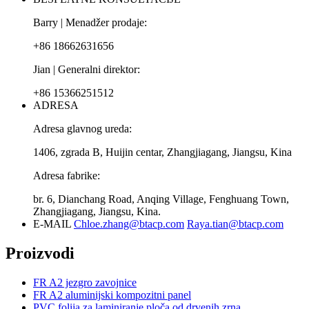
Barry | Menadžer prodaje:
+86 18662631656
Jian | Generalni direktor:
+86 15366251512
ADRESA
Adresa glavnog ureda:
1406, zgrada B, Huijin centar, Zhangjiagang, Jiangsu, Kina
Adresa fabrike:
br. 6, Dianchang Road, Anqing Village, Fenghuang Town,
Zhangjiagang, Jiangsu, Kina.
E-MAIL
Chloe.zhang@btacp.com
Raya.tian@btacp.com
Proizvodi
FR A2 jezgro zavojnice
FR A2 aluminijski kompozitni panel
PVC folija za laminiranje ploča od drvenih zrna