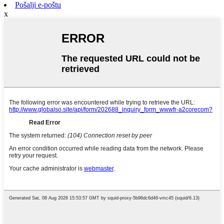
Pošalji e-poštu
x