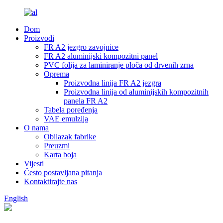
Dom
Proizvodi
FR A2 jezgro zavojnice
FR A2 aluminijski kompozitni panel
PVC folija za laminiranje ploča od drvenih zrna
Oprema
Proizvodna linija FR A2 jezgra
Proizvodna linija od aluminijskih kompozitnih
panela FR A2
Tabela poređenja
VAE emulzija
O nama
Obilazak fabrike
Preuzmi
Karta boja
Vijesti
Često postavljana pitanja
Kontaktirajte nas
English