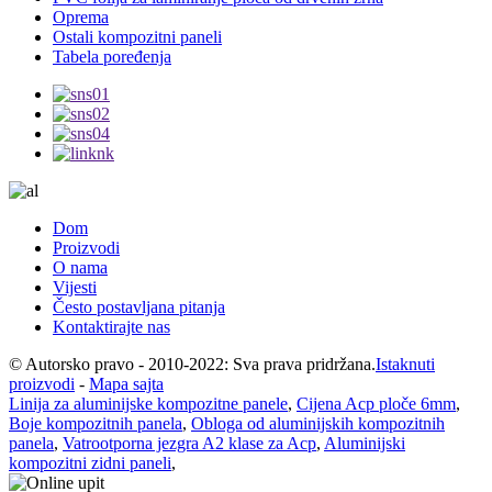
Oprema
Ostali kompozitni paneli
Tabela poređenja
Dom
Proizvodi
O nama
Vijesti
Često postavljana pitanja
Kontaktirajte nas
© Autorsko pravo - 2010-2022: Sva prava pridržana.
Istaknuti
proizvodi
-
Mapa sajta
Linija za aluminijske kompozitne panele
,
Cijena Acp ploče 6mm
,
Boje kompozitnih panela
,
Obloga od aluminijskih kompozitnih
panela
,
Vatrootporna jezgra A2 klase za Acp
,
Aluminijski
kompozitni zidni paneli
,