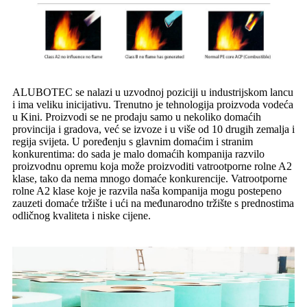
ALUBOTEC se nalazi u uzvodnoj poziciji u industrijskom lancu
i ima veliku inicijativu. Trenutno je tehnologija proizvoda vodeća
u Kini. Proizvodi se ne prodaju samo u nekoliko domaćih
provincija i gradova, već se izvoze i u više od 10 drugih zemalja i
regija svijeta. U poređenju s glavnim domaćim i stranim
konkurentima: do sada je malo domaćih kompanija razvilo
proizvodnu opremu koja može proizvoditi vatrootporne rolne A2
klase, tako da nema mnogo domaće konkurencije. Vatrootporne
rolne A2 klase koje je razvila naša kompanija mogu postepeno
zauzeti domaće tržište i ući na međunarodno tržište s prednostima
odličnog kvaliteta i niske cijene.