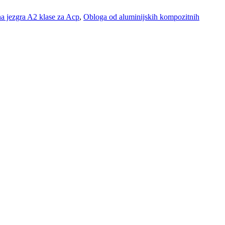
a jezgra A2 klase za Acp
,
Obloga od aluminijskih kompozitnih