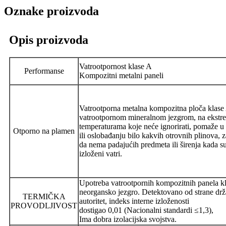
Oznake proizvoda
Opis proizvoda
Vatrootpornost klase A
Performanse
Kompozitni metalni paneli
Vatrootporna metalna kompozitna ploča klase A
vatrootpornom mineralnom jezgrom, na ekstr
temperaturama koje neće ignorirati, pomaže u 
Otporno na plamen
ili oslobađanju bilo kakvih otrovnih plinova, z
da nema padajućih predmeta ili širenja kada s
izloženi vatri.
Upotreba vatrootpornih kompozitnih panela k
neorgansko jezgro. Detektovano od strane dr
TERMIČKA
autoritet, indeks interne izloženosti
PROVODLJIVOST
dostigao 0,01 (Nacionalni standardi ≤1,3),
Ima dobra izolacijska svojstva.