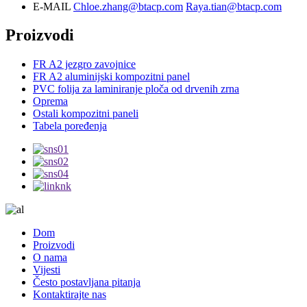
E-MAIL
Chloe.zhang@btacp.com
Raya.tian@btacp.com
Proizvodi
FR A2 jezgro zavojnice
FR A2 aluminijski kompozitni panel
PVC folija za laminiranje ploča od drvenih zrna
Oprema
Ostali kompozitni paneli
Tabela poređenja
Dom
Proizvodi
O nama
Vijesti
Često postavljana pitanja
Kontaktirajte nas