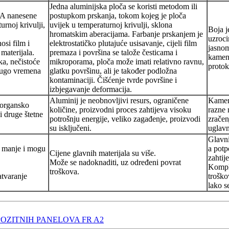
Jedna aluminijska ploča se koristi metodom ili
 A nanesene
postupkom prskanja, tokom kojeg je ploča
urnoj krivulji,
uvijek u temperaturnoj krivulji, sklona
Boja j
hromatskim aberacijama. Farbanje prskanjem je
uzroci
osi film i
elektrostatičko plutajuće usisavanje, cijeli film
jasnom
materijala.
premaza i površina se talože česticama i
kamena
ka, nečistoće
mikroporama, ploča može imati relativno ravnu,
proto
i dugo vremena
glatku površinu, ali je također podložna
kontaminaciji. Čišćenje tvrde površine i
izbjegavanje deformacija.
Aluminij je neobnovljivi resurs, ograničene
Kamen 
neorgansko
količine, proizvodni proces zahtijeva visoku
razne 
i druge štetne
potrošnju energije, veliko zagađenje, proizvodi
zračen
su isključeni.
uglav
Glavni
ju manje i mogu
a potp
Cijene glavnih materijala su više.
zahtij
Može se nadoknaditi, uz određeni povrat
Kompli
troškova.
atvaranje
troško
lako se
OZITNIH PANELOVA FR A2