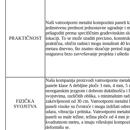
Naši vatrootporni metalni kompozitni paneli k
jedinstvenu prednost jednostavne ugradnje i 
prilagoditi prema specifičnim građevinskim s
PRAKTIČNOST
lokaciji. To se može uraditi precizno, konstruk
praktična, obični radnici mogu instalirati 40 k
metara dnevno, što znatno skraćuje period izg
osigurava brzo zavvršavanje projekta i uštedu
Naša kompanija proizvodi vatrootporne meta
panele klase A debljine ploče 3 mm, 4 mm, 5 m
neorganskim jezgrom i dobrom duktilnošću i f
svojstvima, različitih oblika, s minimalnim ra
FIZIČKA
zakrivljenosti od 30 cm. Vatrootporni metalni
SVOJSTVA
paneli visoke su čvrstoće i mogu izdržati odre
udara, vibracija i pritiska. Vatrootporni metal
paneli su male težine, težina ploče od 4 mm je
kvadratnom metru, a imaju višeslojni kompozit
deformišu se.