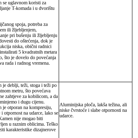
se uglavnom koristi za
ljanje T-komada i u dvorištu
jčanog spoja, potreba za
em ili žljebljenjem,
anje pri bušenju ili žljebljenju
ovesti do oštećenja, dok je
ukcija niska, obični radnici
nstalirati 5 kvadratnih metara
, što je dovelo do povećanja
va rada i radnog vremena.
je deblji, teži, stoga i teži po
tnom metru, što povećava
vne zahtjeve za kobilicom, a da
minjemo i dugu cijenu.
Aluminijska ploča, lakša težina, ali
je otporan na kompresiju,
niske čvrstoće i slabe otpornosti na
 i otpornost na udarce, lako se
udarce.
Kamen nije mogao biti
ljen u raznim oblicima. Teško
ziti karakteristike dizajnerove