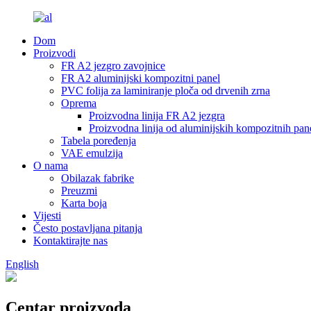
Dom
Proizvodi
FR A2 jezgro zavojnice
FR A2 aluminijski kompozitni panel
PVC folija za laminiranje ploča od drvenih zrna
Oprema
Proizvodna linija FR A2 jezgra
Proizvodna linija od aluminijskih kompozitnih pa
Tabela poređenja
VAE emulzija
O nama
Obilazak fabrike
Preuzmi
Karta boja
Vijesti
Često postavljana pitanja
Kontaktirajte nas
English
Centar proizvoda