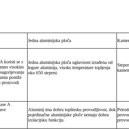
Jedna aluminijska ploča
Kameni
 koristi se s
Jedna aluminijska ploča uglavnom izrađena od
Stepen
emno visokim
legure aluminija, visoke temperature topljenja
kamene
sagorijevanju
oko 650 stepeni.
aista postiže
u proizvodi
lase A
žave
Aluminij ima dobru toplinsku provodljivost, dok
Prirod
pojedinačne aluminijske ploče nemaju dobru
provod
izolacijsku funkciju.
provod