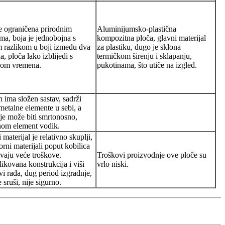
e ograničena prirodnim
Aluminijumsko-plastična
ma, boja je jednobojna s
kompozitna ploča, glavni materijal
 razlikom u boji između dva
za plastiku, dugo je sklona
, ploča lako izblijedi s
termičkom širenju i sklapanju,
kom vremena.
pukotinama, što utiče na izgled.
ima složen sastav, sadrži
metalne elemente u sebi, a
je može biti smrtonosno,
nom element vodik.
 materijal je relativno skuplji,
orni materijali poput kobilica
evaju veće troškove.
Troškovi proizvodnje ove ploče su
kovana konstrukcija i viši
vrlo niski.
vi rada, dug period izgradnje,
 sruši, nije sigurno.