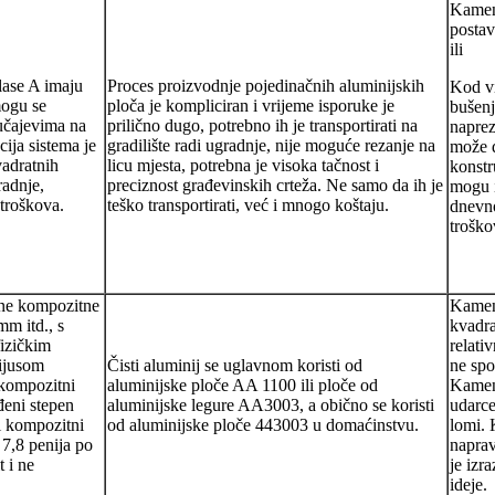
Kamen 
postav
ili
lase A imaju
Proces proizvodnje pojedinačnih aluminijskih
Kod vi
mogu se
ploča je kompliciran i vrijeme isporuke je
bušenj
lučajevima na
prilično dugo, potrebno ih je transportirati na
naprez
cija sistema je
gradilište radi ugradnje, nije moguće rezanje na
može d
vadratnih
licu mjesta, potrebna je visoka tačnost i
konstr
radnje,
preciznost građevinskih crteža. Ne samo da ih je
mogu i
 troškova.
teško transportirati, već i mnogo koštaju.
dnevno
troško
lne kompozitne
Kamen 
m itd., s
kvadra
izičkim
relati
dijusom
Čisti aluminij se uglavnom koristi od
ne spo
 kompozitni
aluminijske ploče AA 1100 ili ploče od
Kamen 
đeni stepen
aluminijske legure AA3003, a obično se koristi
udarce
ni kompozitni
od aluminijske ploče 443003 u domaćinstvu.
lomi. 
 7,8 penija po
naprav
 i ne
je izra
ideje.