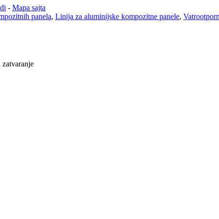
di
-
Mapa sajta
mpozitnih panela
,
Linija za aluminijske kompozitne panele
,
Vatrootporn
a zatvaranje