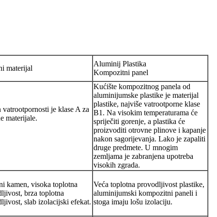
Aluminij Plastika
 materijal
Kompozitni panel
Kućište kompozitnog panela od
aluminijumske plastike je materijal
plastike, najviše vatrootporne klase
 vatrootpornosti je klase A za
B1. Na visokim temperaturama će
 materijale.
spriječiti gorenje, a plastika će
proizvoditi otrovne plinove i kapanje
nakon sagorijevanja. Lako je zapaliti
druge predmete. U mnogim
zemljama je zabranjena upotreba
visokih zgrada.
ni kamen, visoka toplotna
Veća toplotna provodljivost plastike,
ljivost, brza toplotna
aluminijumski kompozitni paneli i
ljivost, slab izolacijski efekat.
stoga imaju lošu izolaciju.