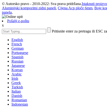
© Autorsko pravo - 2010-2022: Sva prava pridržana.
Istaknuti proizvo
Aluminijski kompozitni zidni paneli
,
Cijena Acp ploče 6mm
,
Boje ko
panela
,
Pošalji e-poštu
x
Pritisnite enter za pretragu ili ESC z
English
French
German
Portuguese
Spanish
Russian
Japanese
Korean
Arabic
Irish
Greek
Turkish
Italian
Danish
Romanian
Indonesian