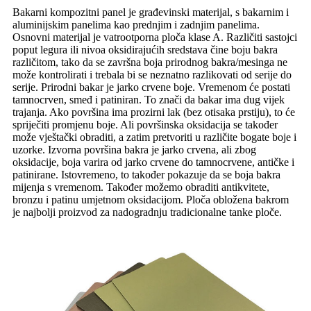
Bakarni kompozitni panel je građevinski materijal, s bakarnim i
aluminijskim panelima kao prednjim i zadnjim panelima.
Osnovni materijal je vatrootporna ploča klase A. Različiti sastojci
poput legura ili nivoa oksidirajućih sredstava čine boju bakra
različitom, tako da se završna boja prirodnog bakra/mesinga ne
može kontrolirati i trebala bi se neznatno razlikovati od serije do
serije. Prirodni bakar je jarko crvene boje. Vremenom će postati
tamnocrven, smeđ i patiniran. To znači da bakar ima dug vijek
trajanja. Ako površina ima prozirni lak (bez otisaka prstiju), to će
spriječiti promjenu boje. Ali površinska oksidacija se također
može vještački obraditi, a zatim pretvoriti u različite bogate boje i
uzorke. Izvorna površina bakra je jarko crvena, ali zbog
oksidacije, boja varira od jarko crvene do tamnocrvene, antičke i
patinirane. Istovremeno, to također pokazuje da se boja bakra
mijenja s vremenom. Također možemo obraditi antikvitete,
bronzu i patinu umjetnom oksidacijom. Ploča obložena bakrom
je najbolji proizvod za nadogradnju tradicionalne tanke ploče.