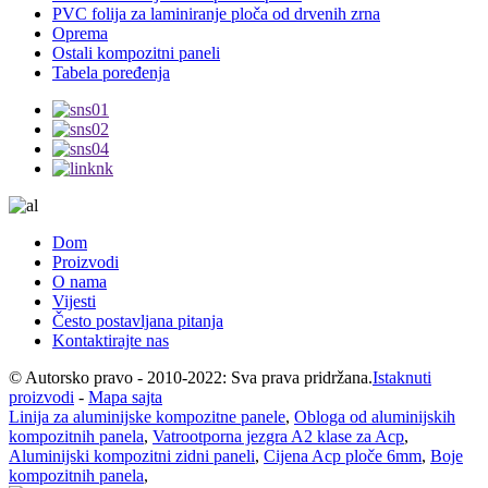
PVC folija za laminiranje ploča od drvenih zrna
Oprema
Ostali kompozitni paneli
Tabela poređenja
Dom
Proizvodi
O nama
Vijesti
Često postavljana pitanja
Kontaktirajte nas
© Autorsko pravo - 2010-2022: Sva prava pridržana.
Istaknuti
proizvodi
-
Mapa sajta
Linija za aluminijske kompozitne panele
,
Obloga od aluminijskih
kompozitnih panela
,
Vatrootporna jezgra A2 klase za Acp
,
Aluminijski kompozitni zidni paneli
,
Cijena Acp ploče 6mm
,
Boje
kompozitnih panela
,