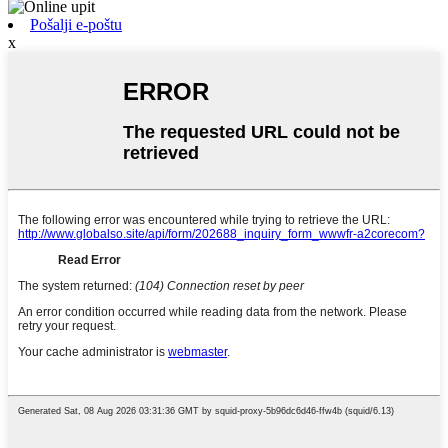
Pošalji e-poštu
x