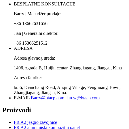
BESPLATNE KONSULTACIJE
Barry | Menadžer prodaje:
+86 18662631656
Jian | Generalni direktor:
+86 15366251512
ADRESA
Adresa glavnog ureda:
1406, zgrada B, Huijin centar, Zhangjiagang, Jiangsu, Kina
Adresa fabrike:
br. 6, Dianchang Road, Anqing Village, Fenghuang Town,
Zhangjiagang, Jiangsu, Kina.
E-MAIL
Barry@btacp.com
jian.w@btacp.com
Proizvodi
FR A2 jezgro zavojnice
FR A2 aluminijski kompozitni panel