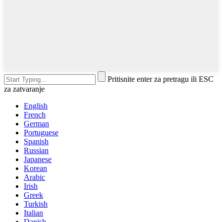
Pritisnite enter za pretragu ili ESC
za zatvaranje
English
French
German
Portuguese
Spanish
Russian
Japanese
Korean
Arabic
Irish
Greek
Turkish
Italian
Danish