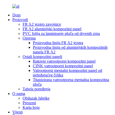
Dom
Proizvodi
FR A2 jezgro zavojnice
FR A2 aluminijski kompozitni panel
PVC folija za laminiranje ploča od drvenih zrna
Oprema
Proizvodna linija FR A2 jezgra
Proizvodna linija od aluminijskih kompozitnih
panela FR A2
Ostali kompozitni paneli
Bakreni vatrootporni kompozitni panel
CINK vatrootporni kompozitni panel
Vatrootporni mentalni kompozitni panel od
nehrđajućeg čelika
Titanizirana vatrootporna mentalna kompozitna
ploča
Tabela poređenja
O nama
Obilazak fabrike
Preuzmi
Karta boja
Vijesti