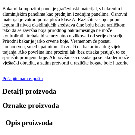
Bakarni kompozitni panel je građevinski materijal, s bakrenim i
aluminijskim panelima kao prednjim i zadnjim panelima. Osnovni
materijal je vatrootporna ploča klase A. Različiti sastojci poput
legura ili nivoa oksidirajućih sredstava čine boju bakra različitom,
tako da se završna boja prirodnog bakra/mesinga ne može
kontrolirati i trebala bi se neznatno razlikovati od serije do serije.
Prirodni bakar je jarko crvene boje. Vremenom će postati
tamnocrven, smeđ i patiniran. To znači da bakar ima dug vijek
trajanja. Ako površina ima prozirni lak (bez otisaka prstiju), to će
spriječiti promjenu boje. Ali površinska oksidacija se također može
vještački obraditi, a zatim pretvoriti u različite bogate boje i uzorke.
Pošaljite nam e-poštu
Detalji proizvoda
Oznake proizvoda
Opis proizvoda