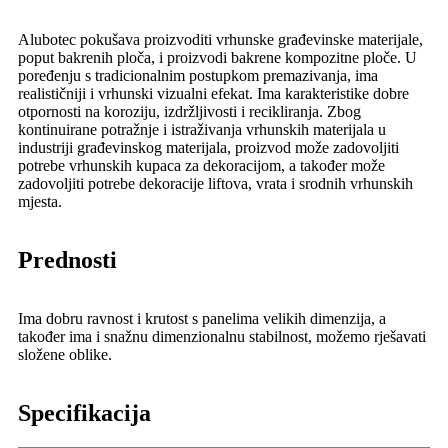
Alubotec pokušava proizvoditi vrhunske građevinske materijale,
poput bakrenih ploča, i proizvodi bakrene kompozitne ploče. U
poređenju s tradicionalnim postupkom premazivanja, ima
realističniji i vrhunski vizualni efekat. Ima karakteristike dobre
otpornosti na koroziju, izdržljivosti i recikliranja. Zbog
kontinuirane potražnje i istraživanja vrhunskih materijala u
industriji građevinskog materijala, proizvod može zadovoljiti
potrebe vrhunskih kupaca za dekoracijom, a također može
zadovoljiti potrebe dekoracije liftova, vrata i srodnih vrhunskih
mjesta.
Prednosti
Ima dobru ravnost i krutost s panelima velikih dimenzija, a
također ima i snažnu dimenzionalnu stabilnost, možemo rješavati
složene oblike.
Specifikacija