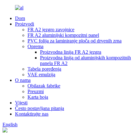
Dom
Proizvodi
FR A2 jezgro zavojnice
FR A2 aluminijski kompozitni panel
PVC folija za laminiranje ploča od drvenih zrna
Oprema
Proizvodna linija FR A2 jezgra
Proizvodna linija od aluminijskih kompozitnih
panela FR A2
Tabela poređenja
VAE emulzija
O nama
Obilazak fabrike
Preuzmi
Karta boja
Vijesti
Često postavljana pitanja
Kontaktirajte nas
English