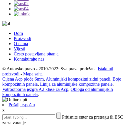
Dom
Proizvodi
O nama
Vijesti
Često postavljana pitanja
Kontaktirajte nas
© Autorsko pravo - 2010-2022: Sva prava pridržana.
Istaknuti
proizvodi
-
Mapa sajta
Cijena Acp ploče 6mm
,
Aluminijski kompozitni zidni paneli
,
Boje
kompozitnih panela
,
Linija za aluminijske kompozitne panele
,
Vatrootporna jezgra A2 klase za Acp
,
Obloga od aluminijskih
kompozitnih panela
,
Pošalji e-poštu
x
Pritisnite enter za pretragu ili ESC
za zatvaranje