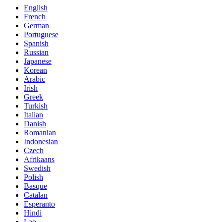
English
French
German
Portuguese
Spanish
Russian
Japanese
Korean
Arabic
Irish
Greek
Turkish
Italian
Danish
Romanian
Indonesian
Czech
Afrikaans
Swedish
Polish
Basque
Catalan
Esperanto
Hindi
Lao