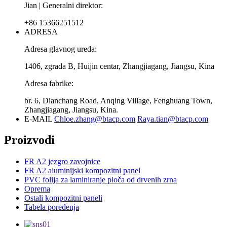
Jian | Generalni direktor:
+86 15366251512
ADRESA
Adresa glavnog ureda:
1406, zgrada B, Huijin centar, Zhangjiagang, Jiangsu, Kina
Adresa fabrike:
br. 6, Dianchang Road, Anqing Village, Fenghuang Town,
Zhangjiagang, Jiangsu, Kina.
E-MAIL
Chloe.zhang@btacp.com
Raya.tian@btacp.com
Proizvodi
FR A2 jezgro zavojnice
FR A2 aluminijski kompozitni panel
PVC folija za laminiranje ploča od drvenih zrna
Oprema
Ostali kompozitni paneli
Tabela poređenja