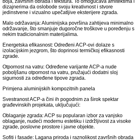
boja, završnih obrada i tekstura. To omogućava arhitektima i
dizajnerima da oslobode svoju kreativnost i stvore
jedinstvene i vizualno upečatljive eksterijere zgrada.
Malo održavanja: Aluminijska površina zahtijeva minimalno
održavanje, što smanjuje dugoročne troškove u poređenju s
nekim tradicionalnim materijalima.
Energetska efikasnost: Određeni ACP-ovi dolaze s
izolacijskim jezgrom, što doprinosi termičkoj efikasnosti
zgrade.
Otpornost na vatru: Određene varijante ACP-a nude
poboljšanu otpornost na vatru, pružajući dodatni sloj
sigurnosti za određene tipove zgrada.
Primjena aluminijskih kompozitnih panela
Svestranost ACP-a čini ih pogodnim za širok spektar
građevinskih projekata, uključujući:
Oblaganje zgrada: ACP su popularan izbor za vanjsko
oblaganje, nudeći modernu estetiku i izdržljivost za visoke
zgrade, poslovne prostore i javne objekte.
Sofiti i fasade: Lagana priroda i raznolikost završnih obrada