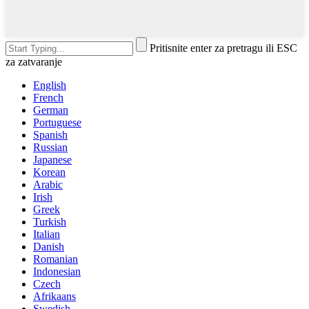
Pritisnite enter za pretragu ili ESC
za zatvaranje
English
French
German
Portuguese
Spanish
Russian
Japanese
Korean
Arabic
Irish
Greek
Turkish
Italian
Danish
Romanian
Indonesian
Czech
Afrikaans
Swedish