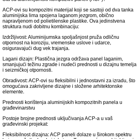
ACP-ovi su kompozitni materijal koji se sastoji od dva tanka
aluminijska lima spojena laganom jezgrom, obično
napravljenom od polietilenske plastike. Ova jedinstvena
struktura nudi dobitnu kombinaciju:
Izdržljivost: Aluminijumska spoljašnjost pruža odličnu
otpornost na koroziju, vremenske uslove i udarce,
osiguravajući dug vek trajanja.
Lagani dizajn: Plastična jezgra održava panel laganim,
smanjujući težinu zgrade i nudeći prednosti u dizajnu temelja
i seizmičkoj otpornosti.
Obradivost: ACP-ovi su fleksibilni i jednostavni za izradu, što
omogućava zakrivljene dizajne i složene arhitektonske
elemente.
Prednosti korištenja aluminijskih kompozitnih panela u
građevinarstvu
Postoje brojne prednosti uključivanja ACP-a u vaš
građevinski projekat:
Fleksibilnost dizajna: ACP paneli dolaze u širokom spektru