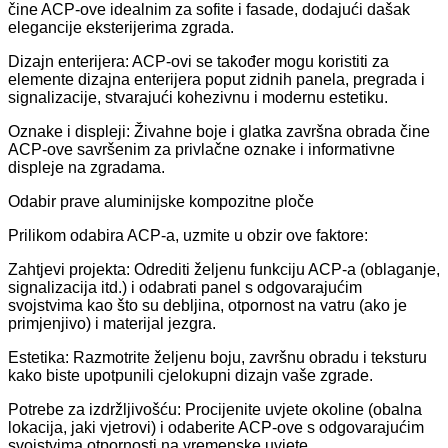
čine ACP-ove idealnim za sofite i fasade, dodajući dašak
elegancije eksterijerima zgrada.
Dizajn enterijera: ACP-ovi se također mogu koristiti za
elemente dizajna enterijera poput zidnih panela, pregrada i
signalizacije, stvarajući kohezivnu i modernu estetiku.
Oznake i displeji: Živahne boje i glatka završna obrada čine
ACP-ove savršenim za privlačne oznake i informativne
displeje na zgradama.
Odabir prave aluminijske kompozitne ploče
Prilikom odabira ACP-a, uzmite u obzir ove faktore:
Zahtjevi projekta: Odrediti željenu funkciju ACP-a (oblaganje,
signalizacija itd.) i odabrati panel s odgovarajućim
svojstvima kao što su debljina, otpornost na vatru (ako je
primjenjivo) i materijal jezgra.
Estetika: Razmotrite željenu boju, završnu obradu i teksturu
kako biste upotpunili cjelokupni dizajn vaše zgrade.
Potrebe za izdržljivošću: Procijenite uvjete okoline (obalna
lokacija, jaki vjetrovi) i odaberite ACP-ove s odgovarajućim
svojstvima otpornosti na vremenske uvjete.