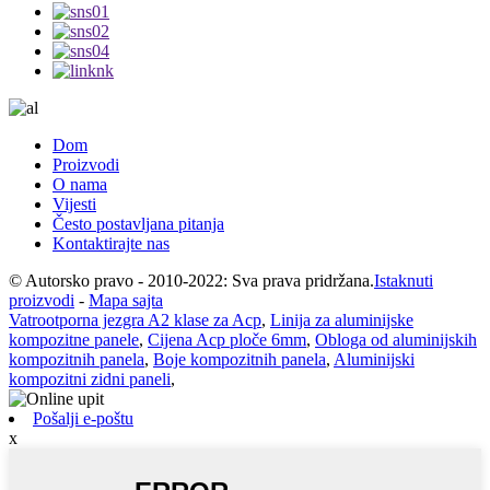
Dom
Proizvodi
O nama
Vijesti
Često postavljana pitanja
Kontaktirajte nas
© Autorsko pravo - 2010-2022: Sva prava pridržana.
Istaknuti
proizvodi
-
Mapa sajta
Vatrootporna jezgra A2 klase za Acp
,
Linija za aluminijske
kompozitne panele
,
Cijena Acp ploče 6mm
,
Obloga od aluminijskih
kompozitnih panela
,
Boje kompozitnih panela
,
Aluminijski
kompozitni zidni paneli
,
Pošalji e-poštu
x