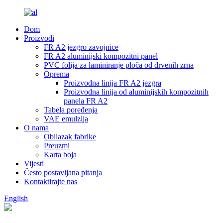
Dom
Proizvodi
FR A2 jezgro zavojnice
FR A2 aluminijski kompozitni panel
PVC folija za laminiranje ploča od drvenih zrna
Oprema
Proizvodna linija FR A2 jezgra
Proizvodna linija od aluminijskih kompozitnih
panela FR A2
Tabela poređenja
VAE emulzija
O nama
Obilazak fabrike
Preuzmi
Karta boja
Vijesti
Često postavljana pitanja
Kontaktirajte nas
English