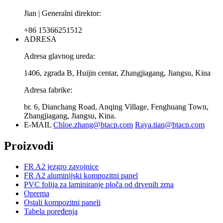
Jian | Generalni direktor:
+86 15366251512
ADRESA
Adresa glavnog ureda:
1406, zgrada B, Huijin centar, Zhangjiagang, Jiangsu, Kina
Adresa fabrike:
br. 6, Dianchang Road, Anqing Village, Fenghuang Town,
Zhangjiagang, Jiangsu, Kina.
E-MAIL
Chloe.zhang@btacp.com
Raya.tian@btacp.com
Proizvodi
FR A2 jezgro zavojnice
FR A2 aluminijski kompozitni panel
PVC folija za laminiranje ploča od drvenih zrna
Oprema
Ostali kompozitni paneli
Tabela poređenja