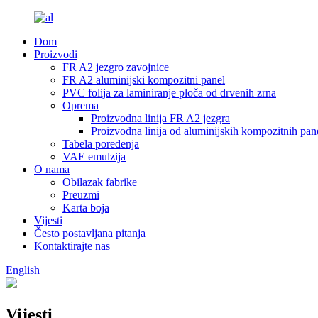
Dom
Proizvodi
FR A2 jezgro zavojnice
FR A2 aluminijski kompozitni panel
PVC folija za laminiranje ploča od drvenih zrna
Oprema
Proizvodna linija FR A2 jezgra
Proizvodna linija od aluminijskih kompozitnih pa
Tabela poređenja
VAE emulzija
O nama
Obilazak fabrike
Preuzmi
Karta boja
Vijesti
Često postavljana pitanja
Kontaktirajte nas
English
Vijesti