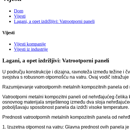
Dom
Vijesti
Lagani, a opet izdržljivi: Vatrootporni paneli
Vijesti
Vijesti kompanije
Vijesti iz industrije
Lagani, a opet izdržljivi: Vatrootporni paneli
U području konstrukcije i dizajna, ravnoteža između težine i čv
svojstva s robusnom otpornošću na vatru. Ovaj vodič istražuje o
Razumijevanje vatrootpornih metalnih kompozitnih panela od 
Vatrootporni metalni kompozitni paneli od nehrđajućeg čelika k
osnovnog materijala smještenog između dva sloja nehrđajućeg če
poboljšavaju sposobnost panela da izdrži visoke temperature.
Prednosti vatrootpornih metalnih kompozitnih panela od nehrđ
1. Izuzetna otpornost na vatru: Glavna prednost ovih panela j