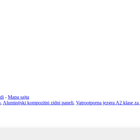
di
-
Mapa sajta
a
,
Aluminijski kompozitni zidni paneli
,
Vatrootporna jezgra A2 klase za