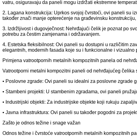
vatru, osiguravaju da paneli mogu izdržati ekstremne temperatu
2. Lagana konstrukcija: Uprkos svojoj čvrstoći, ovi paneli su i
također znači manje opterećenje na građevinsku konstrukciju,
3. Izdržljivost i dugovječnost: Nehrđajući čelik je poznat po svo
potrebu za čestim zamjenama i održavanjem.
4. Estetska fleksibilnost: Ovi paneli su dostupni u različitim 
elegantnih, modernih fasada koje su i funkcionalne i vizualno 
Primjena vatrootpornih metalnih kompozitnih panela od nehrđ
Vatrootporni metalni kompozitni paneli od nehrđajućeg čelika s
• Poslovne zgrade: Ovi paneli su idealni za poslovne zgrade gd
• Stambeni projekti: U stambenim zgradama, ovi paneli pružaj
• Industrijski objekti: Za industrijske objekte koji rukuju zap
• Javna infrastruktura: Ovi paneli su također pogodni za projekt
Zašto je odnos težine i snage važan
Odnos težine i čvrstoće vatrootpornih metalnih kompozitnih pane