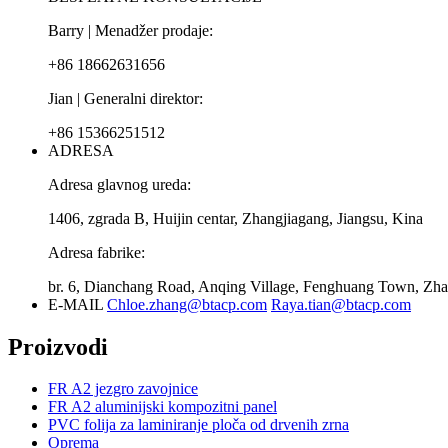
Barry | Menadžer prodaje:
+86 18662631656
Jian | Generalni direktor:
+86 15366251512
ADRESA
Adresa glavnog ureda:
1406, zgrada B, Huijin centar, Zhangjiagang, Jiangsu, Kina
Adresa fabrike:
br. 6, Dianchang Road, Anqing Village, Fenghuang Town, Zhan
E-MAIL
Chloe.zhang@btacp.com
Raya.tian@btacp.com
Proizvodi
FR A2 jezgro zavojnice
FR A2 aluminijski kompozitni panel
PVC folija za laminiranje ploča od drvenih zrna
Oprema