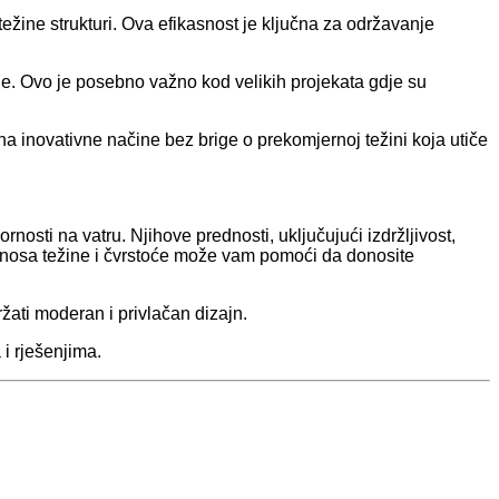
ežine strukturi. Ova efikasnost je ključna za održavanje
je. Ovo je posebno važno kod velikih projekata gdje su
 na inovativne načine bez brige o prekomjernoj težini koja utiče
osti na vatru. Njihove prednosti, uključujući izdržljivost,
odnosa težine i čvrstoće može vam pomoći da donosite
žati moderan i privlačan dizajn.
i rješenjima.