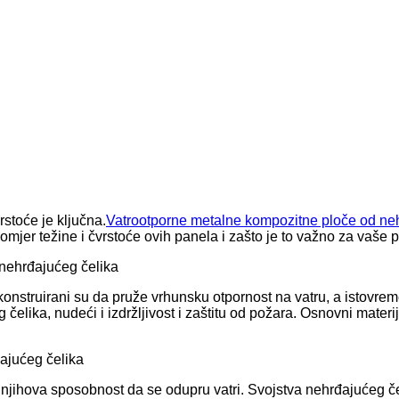
rstoće je ključna.
Vatrootporne metalne kompozitne ploče od ne
mjer težine i čvrstoće ovih panela i zašto je to važno za vaše p
nehrđajućeg čelika
onstruirani su da pruže vrhunsku otpornost na vatru, a istovrem
lika, nudeći i izdržljivost i zaštitu od požara. Osnovni materij
ajućeg čelika
e njihova sposobnost da se odupru vatri. Svojstva nehrđajućeg č