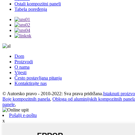
Ostali kompozitni paneli
Tabela poređenja
Dom
Proizvodi
O nama
Vijesti
Često postavljana pitanja
Kontaktirajte nas
© Autorsko pravo - 2010-2022: Sva prava pridržana.
Istaknuti proizvo
Boje kompozitnih panela
,
Obloga od aluminijskih kompozitnih panel
panele
,
Pošalji e-poštu
x