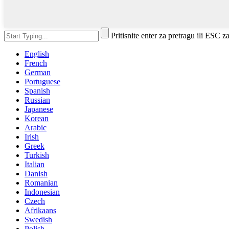
Pritisnite enter za pretragu ili ESC z
English
French
German
Portuguese
Spanish
Russian
Japanese
Korean
Arabic
Irish
Greek
Turkish
Italian
Danish
Romanian
Indonesian
Czech
Afrikaans
Swedish
Polish