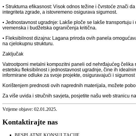
• Strukturna efikasnost: Visok odnos težine i čvrstoće znači d
integriteta zgrade, a istovremeno osigurava sigurnost.
• Jednostavnost ugradnje: Lakše ploče se lakše transportuju i
vremenska i budžetska ograničenja kritična.
• Fleksibilnost dizajna: Lagana priroda ovih panela omogućava ve
na cjelokupnu strukturu.
Zaključak
Vatrootporni metalni kompozitni paneli od nehrđajućeg čelika nu
estetsku fleksibilnost i jednostavnost ugradnje, čine ih idea
informirane odluke za svoje projekte, osiguravajući i sigurnost 
Korištenjem prednosti ovih naprednih materijala, možete pobolj
Za više uvida i stručnih savjeta, posjetite našu web stranicu n
Vrijeme objave: 02.01.2025.
Kontaktirajte nas
BESPLATNE KONSULTACIJE