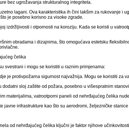
re bez ugrožavanja strukturalnog integriteta.
zuzetno lagani. Ova karakteristika ih čini lakšim za rukovanje i 
 što je posebno korisno za visoke zgrade.
joj izdržljivosti i otpornosti na koroziju. Kada se koristi u vatr
završnim obradama i dizajnima, što omogućava estetsku fleksibilno
privlačne.
ajućeg čelika
u svestrani i mogu se koristiti u raznim primjenama:
je je protivpožarna sigurnost najvažnija. Mogu se koristiti za v
u dodatni sloj zaštite od požara, posebno u višespratnim stano
aljivim materijalima, vatrootporni paneli od nehrđajućeg čelika n
e javne infrastrukture kao što su aerodromi, željezničke stanice 
la od nehrđajućeg čelika ključni je faktor njihove učinkovitosti 