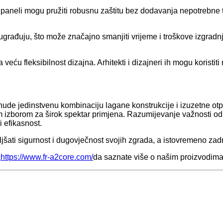
a paneli mogu pružiti robusnu zaštitu bez dodavanja nepotrebne t
 ugrađuju, što može značajno smanjiti vrijeme i troškove izgradn
ću fleksibilnost dizajna. Arhitekti i dizajneri ih mogu koristiti
de jedinstvenu kombinaciju lagane konstrukcije i izuzetne otporn
lnim izborom za širok spektar primjena. Razumijevanje važnosti 
i efikasnost.
šati sigurnost i dugovječnost svojih zgrada, a istovremeno zadr
a
https://www.fr-a2core.com/
da saznate više o našim proizvodima 