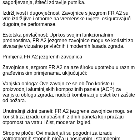
sagorijevanja, štiteći zdravlje putnika.
Izdržljivost i dugovječnost: Zavojnice s jezgrom FR A2 su
vrlo izdržljive i otporne na vremenske uvjete, osiguravajući
dugotrajne performanse.
Estetska privlačnost: Uprkos svojim funkcionalnim
prednostima, FR A2 jezgrene zavojnice mogu se koristiti za
stvaranje vizualno privlačnih i modernih fasada zgrada.
Primjena FR A2 jezgrenih zavojnica
Zavojnice s jezgrom FR A2 nalaze široku upotrebu u raznim
građevinskim primjenama, uključujući:
Vanjska obloga: Ove zavojnice se obično koriste u
proizvodnji aluminijskih kompozitnih panela (ACP) za
vanjsku oblogu zgrada, nudeći kombinaciju estetike i zaštite
od požara.
Unutrašnji zidni paneli: FR A2 jezgrene zavojnice mogu se
koristiti za izradu unutrašnjih zidnih panela koji pružaju
otpornost na vatru i čist, moderan izgled.
Stropne ploče: Ovi materijali su pogodni za izradu
vatrootpornih stropnih ploča u poslovnim i stambenim