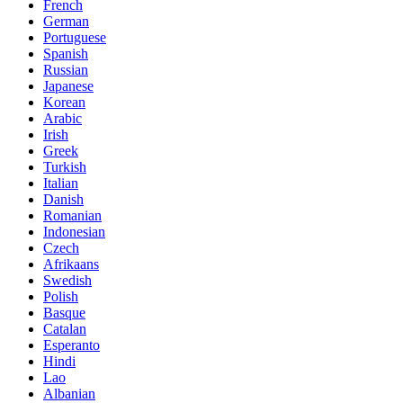
French
German
Portuguese
Spanish
Russian
Japanese
Korean
Arabic
Irish
Greek
Turkish
Italian
Danish
Romanian
Indonesian
Czech
Afrikaans
Swedish
Polish
Basque
Catalan
Esperanto
Hindi
Lao
Albanian