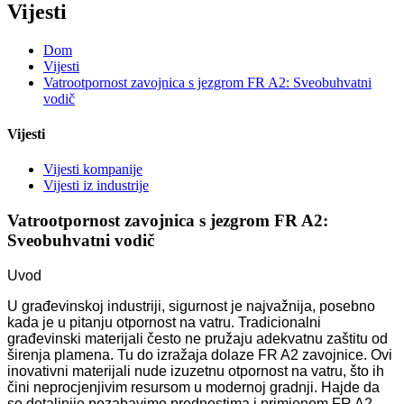
Vijesti
Dom
Vijesti
Vatrootpornost zavojnica s jezgrom FR A2: Sveobuhvatni
vodič
Vijesti
Vijesti kompanije
Vijesti iz industrije
Vatrootpornost zavojnica s jezgrom FR A2:
Sveobuhvatni vodič
Uvod
U građevinskoj industriji, sigurnost je najvažnija, posebno
kada je u pitanju otpornost na vatru. Tradicionalni
građevinski materijali često ne pružaju adekvatnu zaštitu od
širenja plamena. Tu do izražaja dolaze FR A2 zavojnice. Ovi
inovativni materijali nude izuzetnu otpornost na vatru, što ih
čini neprocjenjivim resursom u modernoj gradnji. Hajde da
se detaljnije pozabavimo prednostima i primjenom FR A2