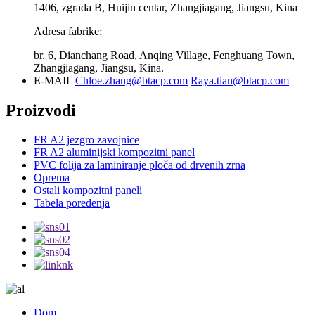
1406, zgrada B, Huijin centar, Zhangjiagang, Jiangsu, Kina
Adresa fabrike:
br. 6, Dianchang Road, Anqing Village, Fenghuang Town,
Zhangjiagang, Jiangsu, Kina.
E-MAIL
Chloe.zhang@btacp.com
Raya.tian@btacp.com
Proizvodi
FR A2 jezgro zavojnice
FR A2 aluminijski kompozitni panel
PVC folija za laminiranje ploča od drvenih zrna
Oprema
Ostali kompozitni paneli
Tabela poređenja
Dom