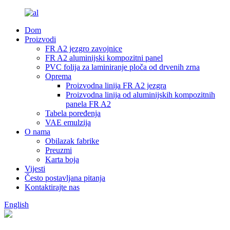
Dom
Proizvodi
FR A2 jezgro zavojnice
FR A2 aluminijski kompozitni panel
PVC folija za laminiranje ploča od drvenih zrna
Oprema
Proizvodna linija FR A2 jezgra
Proizvodna linija od aluminijskih kompozitnih
panela FR A2
Tabela poređenja
VAE emulzija
O nama
Obilazak fabrike
Preuzmi
Karta boja
Vijesti
Često postavljana pitanja
Kontaktirajte nas
English