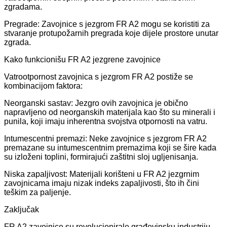
zgradama.
Pregrade: Zavojnice s jezgrom FR A2 mogu se koristiti za
stvaranje protupožarnih pregrada koje dijele prostore unutar
zgrada.
Kako funkcionišu FR A2 jezgrene zavojnice
Vatrootpornost zavojnica s jezgrom FR A2 postiže se
kombinacijom faktora:
Neorganski sastav: Jezgro ovih zavojnica je obično
napravljeno od neorganskih materijala kao što su minerali i
punila, koji imaju inherentna svojstva otpornosti na vatru.
Intumescentni premazi: Neke zavojnice s jezgrom FR A2
premazane su intumescentnim premazima koji se šire kada
su izloženi toplini, formirajući zaštitni sloj ugljenisanja.
Niska zapaljivost: Materijali korišteni u FR A2 jezgrnim
zavojnicama imaju nizak indeks zapaljivosti, što ih čini
teškim za paljenje.
Zaključak
FR A2 zavojnice su revolucionirale građevinsku industriju