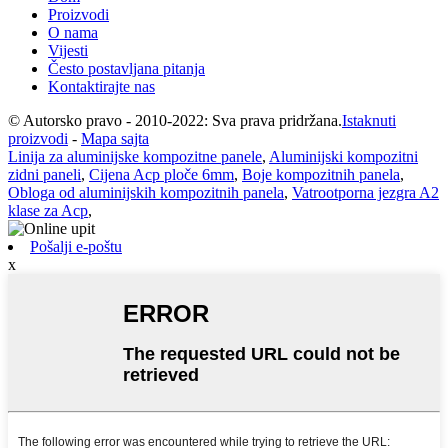
Proizvodi
O nama
Vijesti
Često postavljana pitanja
Kontaktirajte nas
© Autorsko pravo - 2010-2022: Sva prava pridržana.
Istaknuti
proizvodi
-
Mapa sajta
Linija za aluminijske kompozitne panele
,
Aluminijski kompozitni
zidni paneli
,
Cijena Acp ploče 6mm
,
Boje kompozitnih panela
,
Obloga od aluminijskih kompozitnih panela
,
Vatrootporna jezgra A2
klase za Acp
,
Pošalji e-poštu
x