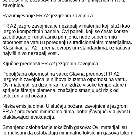
zavojnica.
Razumijevanje FR A2 jezgrenih zavojnica
FR A2 jezgro zavojnica je nezapaljiv materijal koji služi kao
jezgro kompozitnih panela. Ovi paneli, koji se često koriste
za oblaganje i unutrašnju primjenu, nude superiorniju
otpornost na vatru u poređenju s tradicionalnim materijalima.
Klasifikacija "A2", prema evropskim standardima, označava
najviši nivo nezapaljivosti.
Ključne prednosti FR A2 jezgrenih zavojnica
Poboljšana otpornost na vatru: Glavna prednost FR A2
jezgrenih zavojnica je njihova izuzetna otpornost na vatru.
Ovi materijali su dizajnirani da izdrže visoke temperature i
spriječe širenje plamena, značajno smanjujući rizik od
oštećenja od požara.
Niska emisija dima: U slučaju požara, zavojnice s jezgrom
FR A2 proizvode minimalno dima, poboljšavajući vidljivost i
olakšavajući evakuaciju.
Smanjeno oslobađanje toksičnih gasova: Ovi materijali su
formulisani da oslobađaju minimalno toksičnih gasova tokom